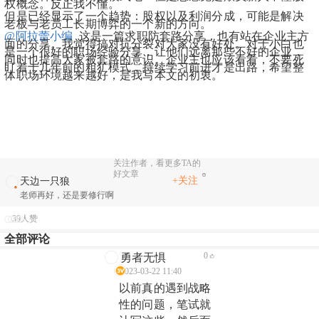
权概念。反正我不懂。
但是已经显示了一个趋势：股权以及利润分成，可能是解决
老板与老员工长期博弈的一个新的方向。
@阿拉蕾小编
  这是一篇求职防套路分享，也有站在企业主方
面的分享。我觉得搞对抗分裂对大家没有好处。对于小白也
是一个很好的职场经验分享，让他们远离那些不好的企业，
同时也提高大家被套路的意识。企业主也应该看看，不要死
盯着十几年前的粗犷模式，持续学习前进才是出路，希望整
体职场环境越来越好，是我写本文的初衷。
关注作者，看更多TA的
好文章
+关注
天边一只狼
老师再好，还是要修行啊
39人赞
全部评论
0
勇者无惧
2023-03-22 11:40
以前真的遇到战略
性的问题，笔试就