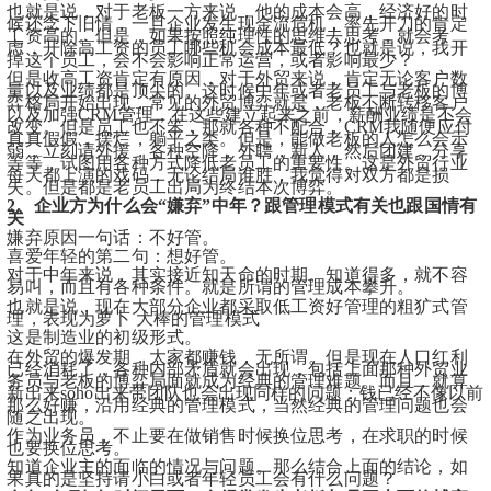
也就是说，对于老板一方来说，他的成本会高，经济好的时
候还念下旧情，一旦企业发生现金流危机，率先开刀的肯定
工资高的。但是，如果按照纯理性的思维去思考，就会考
虑，开除高工资的员工哪些机会成本最低？也就是说，我开
掉这个员工，会不会影响正常运营，或者影响最少？
但是收高工资肯定有原因，对于外贸来说，肯定无论客户数
量以及业绩都是顶尖的。这时候中年或者老员工与老板的博
弈格局开始出现，常见的外贸博弈就是，老板不断转移客户
以及加强CRM管理，在这些建立起来之前，薪酬业绩是不会
改变。但是员工也不笨，那就各种不配合，CRM我随便应付
真真假假，摆烂，躺平之类。但是，能做老板的人怎么会示
弱，立刻请外援，各种空降，外聘，新人，然后团建，分享
等等，试图用各种方式降低老员工的重要性。这是外贸行业
每天都上演的戏码，无论结局谁胜，我觉得对双方都是损
失。但是都是老员工出局为终结本次博弈。
2、企业方为什么会“嫌弃”中年？跟管理模式有关也跟国情有
关
嫌弃原因一句话：不好管。
喜爱年轻的第二句：想好管。
对于中年来说，其实接近知天命的时期。知道得多，就不容
易叫，而且有各种条件。就是所谓的管理成本攀升。
也就是说，现在大部分企业都采取低工资好管理的粗犷式管
理，表现为萝卜 大棒的管理模式
这是制造业的初级形式。
在外贸的爆发期，大家都赚钱，无所谓。但是现在人口红利
已经消耗了，各种内部矛盾就会出现，包括上面那种外贸业
务员与老板的博弈局面就成为经典的管理难题。而且，就算
新出来soho出来带团队也会出现同样的问题：钱已经不像以前
那么好赚，沿用经典的管理模式，当然经典的管理问题也会
随之出现。
作为业务员，不止要在做销售时候换位思考，在求职的时候
也要换位思考。
知道企业主的面临的情况与问题。那么结合上面的结论，如
果真的是坚持请小白或者年轻员工会有什么问题？