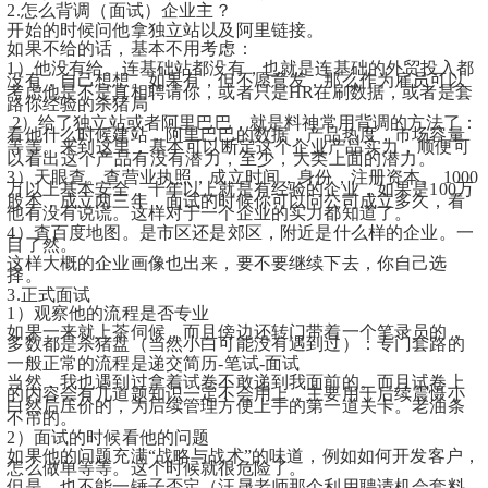
2.怎么背调（面试）企业主？
开始的时候问他拿独立站以及阿里链接。
如果不给的话，基本不用考虑：
1）他没有给。连基础站都没有，也就是连基础的外贸投入都
没有，自己想想。如果有，但不愿意发，那么作为雇员可以
考虑他是不是真相聘请你，或者只是HR在刷数据，或者是套
路你经验的杀猪局
 2）给了独立站或者阿里巴巴，就是料神常用背调的方法了：
看他什么时候建站，阿里巴巴的数据，产品热度，市场容量
等等。
来到这里，基本可以断定这个企业产品实力，顺便可
以看出这个产品有没有潜力，至少，大类上面的潜力。
3）天眼查。查营业执照，成立时间，身份，注册资本。 1000
万以上基本安全，十年以上就是有经验的企业，如果是100万
股本，成立两三年，面试的时候你可以问公司成立多久，看
他有没有说谎。这样对于一个企业的实力都知道了。
4）查百度地图。是市区还是郊区，附近是什么样的企业。一
目了然。
这样大概的企业画像也出来，要不要继续下去，你自己选
择。
3.正式面试
1）观察他的流程是否专业
如果一来就上茶伺候，而且傍边还转门带着一个笔录员的，
多数都是杀猪盘（当然小白可能没有遇到过）：专门套路的
一般正常的流程是递交简历-笔试-面试
当然，我也遇到过拿着试卷不敢递到我面前的。而且试卷上
的内容会有几道题知识一定不会用上，主要用于后续震慑小
白然后压价的，为后续管理方便上手的第一道关卡。老油条
不吊的。
2）面试的时候看他的问题
如果他的问题充满“战略与战术”的味道，例如如何开发客户，
怎么做单等等。这个时候就很危险了。
但是，也不能一锤子否定（汪晟老师那个利用聘请机会套料