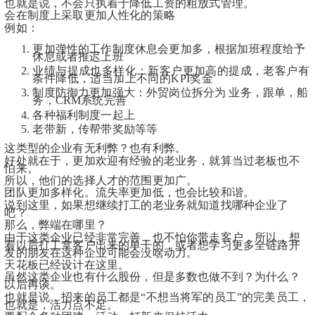
也就是说，不会只执着于降低工资的粗放式管理。
会在制度上采取更加人性化的策略
例如：
更加弹性的工作制度休息会更加多，根据加班程度给予
休息或者推迟上班
业绩与提成也多样化：新客户更加高的提成，老客户有
条件降低，适当加上不同的KPI奖金
制度防御力更加强大：外贸岗位拆分为 业务，跟单，船
务，CRM系统完善
各种福利制度一起上
老带新，传帮带奖励等等
这类型的企业有无利弊？也有利弊。
好处就在于，更加欢迎有经验的老业务，就算当过老板也不
怕来。
所以，他们的选择人才的范围更加广。
团队更加多样化。流失率更加低，也会比较和谐。
说到这里，如果想继续打工的老业务就知道找哪种企业了
吧？
那么，弊端在哪里？
由于这类企业已经非常完善，也不怕你带走客户，所以，想
着以后打工拿客户出来的单干的，或者想学习更多全链路开
发的朋友在这种企业可能会没啥动力。
天花板已经设计在这里。
虽然这类企业也有什么股份，但是多数也做不到？为什么？
以后再谈。
也就是说，招来的员工都是“不想当将军的员工”的完美员工，
也就是，活力点不足。