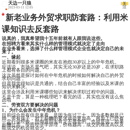
天边一只狼
关
注
2023-03-11 12:05
新老业务外贸求职防套路：利用米
课知识去反套路
说真的，我真希望我十五年前就有人跟我说这些。
在招聘方看来其实什么样的管理模式就决定了走向
在业务看来，选择了什么样管理模式企业也就决定自己的未
来了。
一、缘起
近期看到很多米课圈的米友在抱怨30岁以上的中年危机。
应该说，市场不景气吧，其实无论30岁还是20岁，在求职路
上都有各自的问题。
这次虽然是探讨如何在中年危机的时候如何解决自己的外贸
求职问题，
但是我觉得知识是共通的，结合自己丰富的经验以及米课的
知识来解决。
这里会涉及利用米课哪些知识来解决求职过程中的问题。
不是干货，算是一种梳理吧？看完的话，其实也没有这么焦
虑啦
二、劳资双方要解决的问题
1、为什么会发生中年危机？
目前综合所有信息来看，是因为年过三十，因为多数都是已
婚，带有孩子，对于薪酬的要求就会更加高，再加上已经有
一定行业经验，想倒退回去肯定不愿意的。也就是说，如果
薪酬过高，按照经济学原理，价格越高，成交的难度高以及
能成交的机会就会少。