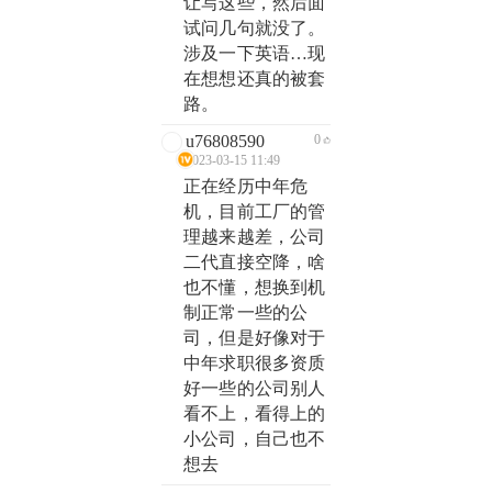
让写这些，然后面
试问几句就没了。
涉及一下英语…现
在想想还真的被套
路。
u76808590
0
2023-03-15 11:49
正在经历中年危
机，目前工厂的管
理越来越差，公司
二代直接空降，啥
也不懂，想换到机
制正常一些的公
司，但是好像对于
中年求职很多资质
好一些的公司别人
看不上，看得上的
小公司，自己也不
想去