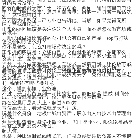
真的常常发生）。
回答的时候就大而广之，细节忽略。例如，通过阿里巴巴接
单，通过电话接单，通过直播接单。给他一种听君一席话犹
如一席话就可以了。
不要因为想彰显自己专业也告诉他。当然，如果觉得无所
谓，当我没说过。
正常的提问应该是关注你这个人本身，而不是怎么做市场或
者做单。
一般已经做得比较好的公司也会有自己的产品，sop与打法，
怎么会问你怎么打？
你不是老板，怎么打市场你决定的吗？
正常提问应该是：介绍自己，之前就业的经历（在哪家公
司，什么产品），你的优缺点，你之前做了多少业绩，为什
么离开上一家等等。
当然，也会做完整套流程，车轮战，然后画饼，让你放下戒
备心才会继续问这种战术战略的问题。都做到这个份上了，
看着给点呗，或者可以说，
米课上面都有教也可以
。反正，
这么好学，还不如让他们正规投资去学，免得让我们这些老
业务遭殃，也是功德一件。
4）薪酬还有哪些要注意
这个，懂的都懂，业务嘛。
不过，最近我留意到一种比较新式：超低底薪 提成 利润分
成。报价就是底价出厂价。销售财务报表透明。
办公室展厅是高大上：超过2000方
宣传高大上，看录像就是大型厂房。
说是什么身份：老板出钱出资产，股东出人出技术出管理出
点钱。
然后天眼查看到身份小微企业。 加工类企业，跟你说是品类
与营业执照品类不符合。
超大饼。
也是一种比较时尚的模式吧？但是总感觉是欺负新人不懂股