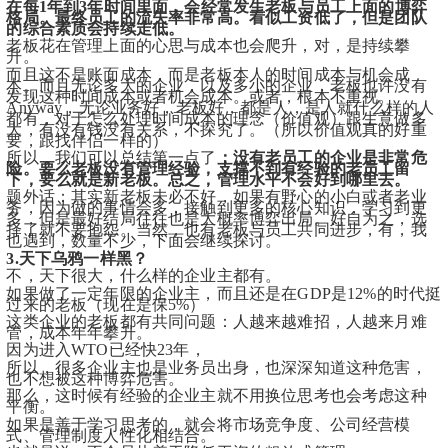
在每1年到3年时间里面，会经常发生老板与员工上面的博弈
格局。最终员工的流失率非常高。看似工资低了，但是团队
的综合素质会持续走低。
老板花在管理上面的心思与成本也会爬升，对，是持续攀
升。
而且这不是账面成本，而是老板本人的时间成本与机会成
本。而且无论多大的企业，以及多小的企业，老板也许没有
发现这种时间成本或者机会成本。或者，根本不重视。
Anyway，无论业务好，老板好，都是人，是人就什么样的人
都有，对于怎么处理时间成本的理念（价值观）跟生意做多
大，有没有钱没有关系，不探究了。（所以价值观真的好重
要，跟找伴侣一样的）
所以，我们可以总结第一点了
：没有老员工的企业是非常危
险。要么老板没有管理经验，支撑不到有经验的老员工留
下，要么就是新老板。总之，管理水平不会好到哪里去。
题外话：其实新老板未必不好，如果有野心的小白或者老业
务，因为做的事情会多，接触到更多的核心知识，学习到更
多，但是最好结局往往也是大概率博弈出局。好自为之，选
择了就不要抱怨。当然，也有老板与员工共同进步，有，我
也遇到，数量不少，下面会继续探讨。
3.天下乌鸦一样黑？
不，天下很大，什么样的企业主都有。
如果做了一定年限的企业主，而且还是在GDP是12%的时代挺
过来的老板（现在是保5%）
这类企业的老板都有共同问题：人越来越难招，人越来月难
管，成本年年攀升。
因为进入WTO已经快23年，
所以，很多企业主也是业务员出身，也深深知道这种危害，
也不想被这种博弈危害。
那么，这时候有经验的企业主就不用换位思考也会考虑这种
平衡。
如果是善于学习思考的，就会将市场竞争度、公司经营模
式、管理制度人性化相结合。