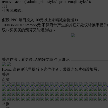
remove_action( 'admin_print_styles', 'print_emoji_styles' );
}}}
可将其移除。
假设 PPC 每日投入100元以上未精减会拖慢1s
100×365×1×7%=2555元 不算附带产生的其它好处仅转换
双12买买买的预算又能增加啦～
关注作者，看更多TA的好文章
个人展示
Homu
谁在评论里提醒下这位作者，懒得连名片都没填写。
关注
点赞
举报