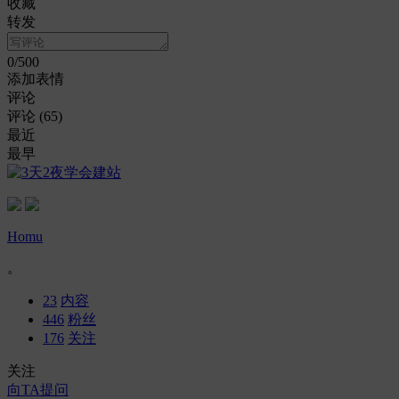
收藏
转发
0
/500
添加表情
评论
评论 (
65
)
最近
最早
Homu
。
23
内容
446
粉丝
176
关注
关注
向TA提问