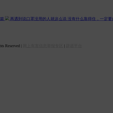
减篇
再遇到说口罩没用的人就这么说
没有什么靠得住，一定要
 Reserved |
网上有害信息举报专区
|
辟谣平台