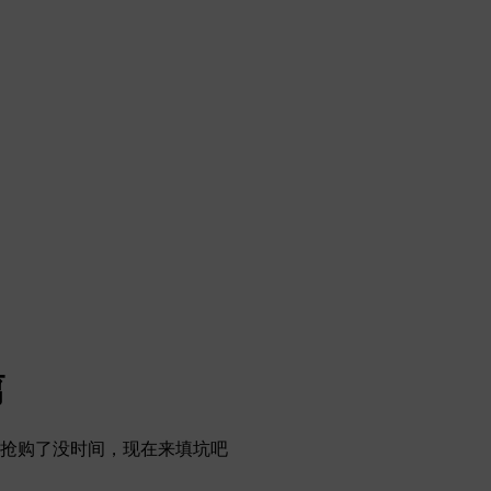
篇
始抢购了没时间，现在来填坑吧