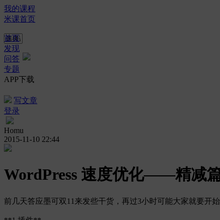
我的课程
米课首页
首页
发现
问答
专题
APP下载
写文章
登录
Homu
2015-11-10 22:44
WordPress 速度优化——精减
前几天答应墨可双11来发些干货，再过3小时可能大家就要开