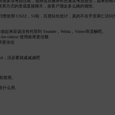
是一般，还有很多没考虑过呢，选择这类服务时把速度考虑进去，如果
联系方式的变成直接聊天，放客户溜走多么痛的领悟。
少人出于习惯使用 CNZZ，51啦，百度站长统计，真的不在乎歪果仁访
应该没有托管到 Youtube，Wistia，Vimeo等流畅吧。
ad-for-videos/ 使用效果更佳额
果更佳佳
pekit，没必要就减减减吧
的勾将其禁用。
贸建站没什么用。