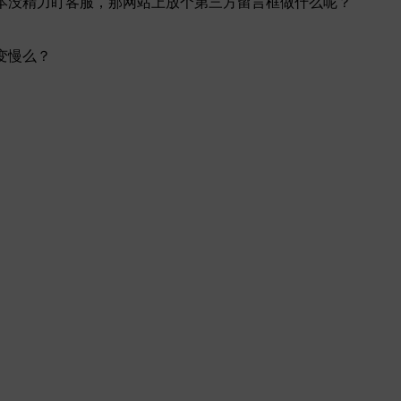
你根本没精力盯客服，那网站上放个第三方留言框做什么呢？
问变慢么？