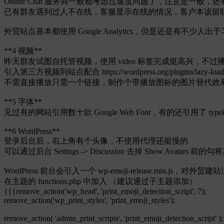
Online Chat 服务商一般都考虑过速度问题了，注意
已有群友遇到过人不在线，客服显示在线的情况，客户本该留
外贸站点基本都使用 Google Analytics，但是还是有不
**4 视频**
昨天群友试图自托管视频，使用 video 标签完成挺高兴，不过播放起来
引入第三方视频到站点配合 https://wordpress.org/plugins/lazy-lo
不需直接播放只需一个链接，制作个带播放图标的图片替代效
**5 字体**
见过有的网站引用数十款 Google Web Font，有的还引用了 ty
**6 WordPress**
登录后台后，右上角有个头像，不使用代理还挺慢的
可以通过后台 Settings -> Discussion 去掉 Show Avatars 前
WordPress 前台会引入一个 wp-emoji-release.min.js，对外
在主题的 functions.php 中加入 （建议通过子主题添加）
{{{remove_action('wp_head', 'print_emoji_detection_script', 7);
remove_action('wp_print_styles', 'print_emoji_styles');
remove_action( 'admin_print_scripts', 'print_emoji_detection_script' );