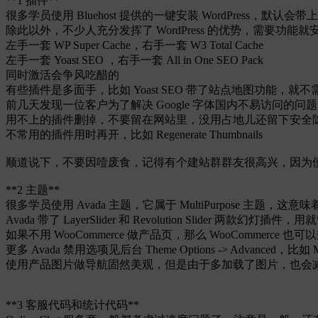
**1 插件**
很多学员使用 Bluehost 提供的一键安装 WordPress，默认会带
除此以外，不少人充分发挥了 WordPress 的优势，需要功能
左手一套 WP Super Cache，右手一套 W3 Total Cache
左手一套 Yoast SEO ，右手一套 All in One SEO Pack
同时激活会争风吃醋的
有些插件是多面手，比如 Yoast SEO 带了站点地图功能，就不需要再安装
前几天发现一位客户为了解决 Google 字体国内不易访问的问
用不上的插件删掉，不要留在网站里，没用占地儿还留下安全
不常用的插件用时再开，比如 Regenerate Thumbnails
顺道说下，不要因噎废食，记得有个建站群群友很高兴，因为使用了 Wufoo
**2 主题**
很多学员使用 Avada 主题，它属于 MultiPurpose 主题
Avada 带了 LayerSlider 和 Revolution Slider 两
如果不用 WooCommerce 做产品页，那么 WooCommerce 也
更多 Avada 禁用选项见后台 Theme Options -> Advanced，
使用产品图片做导航固然美观，但是由于多加载了图片，也会
**3 客服代码和统计代码**