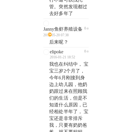
管。突然发现都过
去好多年了
0
Janny鱼虾养殖设备
2019-05-20 07:38
后来呢？
elipoke
0
2016-01-21 18:52
我也在纠结中， 宝
宝三岁2个月了，
今年6月刚接到身
边上幼儿园，他奶
奶跟过来在照顾我
们的生活，但是不
知道什么原因，已
经相处半年了， 宝
宝还是非常排斥
我，只要有奶奶爸
爸，就不要妈妈，