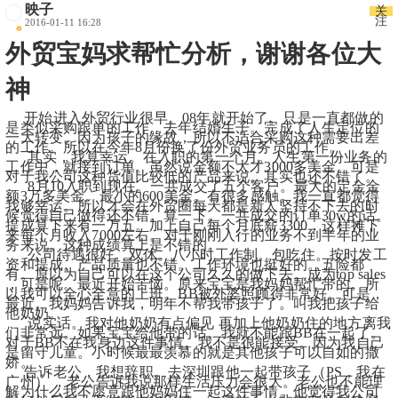
映子
关
注
2016-01-11 16:28
外贸宝妈求帮忙分析，谢谢各位大
神
     开始进入外贸行业很早。08年就开始了。只是一直都做的
是类似采购跟单的工作。去年结婚生子。完成了人生定位的
一大转变。因为孩子的缘故，所以不适合采购这种需要出差
的工作。所以在今年8月份换了份外贸业务员的工作。 
      其实，我算幸运。在入职的第一个月。人生第一份业务的
工作中，就接到订单。虽然说金额不大才3000多美金。可是
对于我公司这种货值比较低的产品来说。其实也还不错了。 
      8月10入职到现在。一共成交了五个客户。最大的定金金
额3万多美金。最小的600美金。有很多感触。我一直都觉得
我够幸运。所以才会在外贸圈每天都是新人坚持不下去的时
候觉得自己做得还不错。算一下。一共成交的订单30w的话。
提成算下来有一万五。加上自己每个月底薪3300，这样摊下
来每个月收入7000左右。对于刚刚入行的业务不到半年的业
务来说。这种成绩算上是不错的。 
      公司待遇很好。双休。八小时工作制。包吃住。按时发工
资和提成。产品质量也不错。工作环境也挺好的。五险都
有。原以为自己可以在这个公司久久的做下去。成为top sales 
，可是呢。最近开始苦恼。原来宝宝是我妈妈帮忙带的。所
以我可以全心全意的上班。BB被外婆照顾得非常好。可是，
最近。我妈妈告诉我，明年不帮我带孩子了。叫我把孩子给
他奶奶。 
      说实话。我对他奶奶有点偏见 再加上他奶奶住的地方离我
们非常远。如果宝宝给他带的话。我就不能跟BB在一起了。
对于BB不在我身边这件事情。我不是很能接受。因为我自己
是留守儿童。小时候最最羡慕的就是其他孩子可以自如的撒
娇。 
     告诉老公，我想辞职。去深圳跟他一起带孩子（PS，我在
广州） ，老公告诉我说那样生活压力会很大。老公也不能理
解为什么我不愿意跟他妈妈住一起这件事情。他觉得我公司