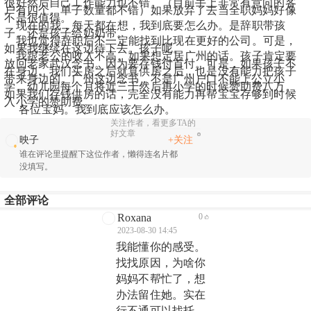
很好然后自己工作能力也不错。（目前手上非常有意向的客
户有四个。单子数量都不错）如果放弃了去当全职妈妈好像
不是很值得。 
    现在的我，每天都在想，我到底要怎么办。是辞职带孩
子。还是孩子给奶奶带。 
    我也觉得辞职后不一定能找到比现在更好的公司。可是，
如果我继续在这边待下去。孩子呢。 
    我跟老公的收入不高。如果想定居广州的话。孩子肯定要
放回老家武汉念书。因为要存钱付首付。可是，如果孩子不
在身边。我们买房之后就算供房之后，也是没有能力把孩子
带来身边的。广州这边念书，不是广州户口不能上公立小
学。幼儿园每个月将近三千然后再小学的时候赞助费八万。
如果我们存钱供房的话，完全没有能力再帮宝宝存够到时候
入小学的赞助费。 
     各位宝妈。我到底应该怎么办。
关注作者，看更多TA的
好文章
+关注
映子
谁在评论里提醒下这位作者，懒得连名片都
没填写。
全部评论
Roxana
0
2023-08-30 14:45
我能懂你的感受。
找找原因，为啥你
妈妈不帮忙了，想
办法留住她。实在
行不通可以找托