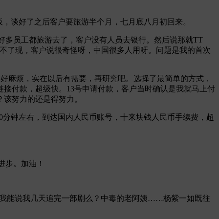
板，谈好了之后客户要旅游半个月，七月底八月初回来。
季，好多员工都旅游去了，客户没有人员去银行。然后说那就TT
诉客户我是真的提不了现，客户说很奇怪呀，中国很多人用呀。问题是我的首次
个人觉得好麻烦，实在以后有需要，再研究吧。选择了最简单的方式，
接付款，超级快。13号申请付款，客户当时确认是我就马上付
？该努力的还是得努力。
，20分钟左右，到达国内人民币账号，十来块钱人民币手续费，超
进步。加油！
里。我能说我几天追完一部剧么？中毒的老阿姨……杨紫一如既往