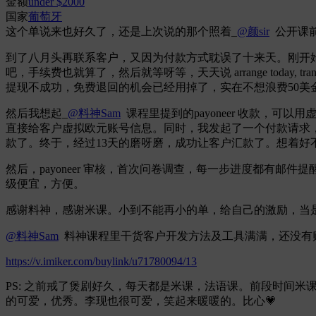
金额
under $2000
国家
葡萄牙
这个单说来也好久了，还是上次说的那个照着_
@颜sir
公开课
到了八月头再联系客户，又因为付款方式耽误了十来天。刚开始推荐
吧，手续费也就算了，然后就等呀等，天天说 arrange today,
提现不成功，免费退回的机会已经用掉了，实在不想浪费50美金
然后我想起_
@料神Sam
课程里提到的payoneer 收款，可
直接给客户虚拟欧元账号信息。同时，我发起了一个付款请求
款了。终于，经过13天的磨呀磨，成功让客户汇款了。想着
然后，payoneer 审核，首次问卷调查，每一步进度都有
级便宜，方便。
感谢料神，感谢米课。小到不能再小的单，给自己的激励，当
@料神Sam
料神课程里干货客户开发方法及工具满满，还没有
https://v.imiker.com/buylink/u71780094/13
​PS: 之前戒了煲剧好久，每天都是米课，法语课。前段时间
的可爱，优秀。李现也很可爱，笑起来暖暖的。比心💗