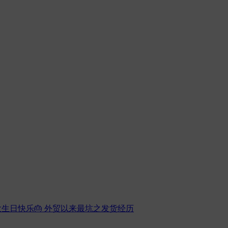
生日快乐🎂
外贸以来最坑之发货经历