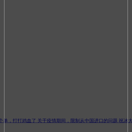
个单，打打鸡血了
关于疫情期间，限制从中国进口的问题
祝冰大