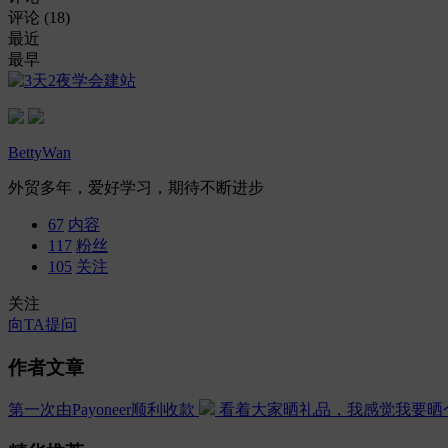
评论 (
18
)
最近
最早
BettyWan
外贸多年，爱好学习，期待不断进步
67
内容
117
粉丝
105
关注
关注
向TA提问
作者文章
第一次由Payoneer顺利收款
看着大家晒礼品，我感觉我要晒