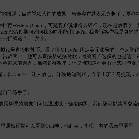
前的推送，做的视频营销的成果。当晚客户就表示兴趣了，要样
Western Union ，可是客户说难得去银行，现在是放假
 transfer ASAP. 期间还问我为啥不能用PayPal. 我告
去折腾这个214美金。
以用虚拟账号直接收外币。看了很多PayPal 绑定美元账号的，
，告诉客户，他可以直接从链接付款，最终客户选择的也是这个链
好不容易来的询盘，虽然是样板单，但是谁知道不会有正式订单呢
邮件提醒，非常专业，让人放心。昨晚通知到账，今早上班立马提现
是自己练手了。
购买料课的朋友们可以通过以下链接购买。我们还可以共同交流
米课里居然经常可以看到Gun神，韩商言，李现，整的我云里雾