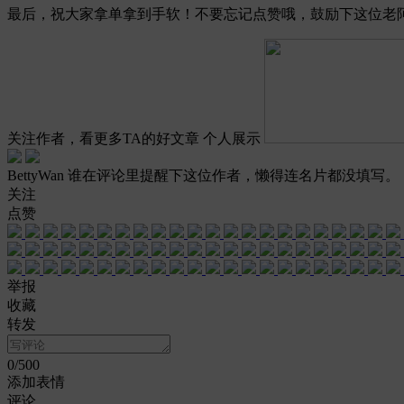
最后，祝大家拿单拿到手软！不要忘记点赞哦，鼓励下这位老阿姨
关注作者，看更多TA的好文章
个人展示
BettyWan
谁在评论里提醒下这位作者，懒得连名片都没填写。
关注
点赞
举报
收藏
转发
0
/500
添加表情
评论