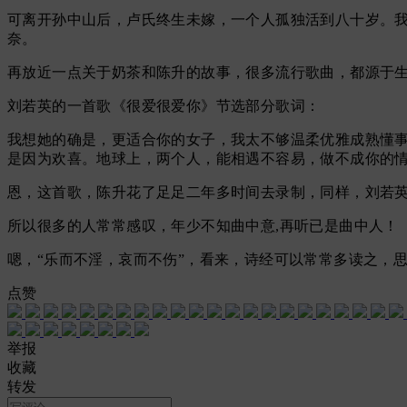
可离开孙中山后，卢氏终生未嫁，一个人孤独活到八十岁。我
奈。
再放近一点关于奶茶和陈升的故事，很多流行歌曲，都源于
刘若英的一首歌《很爱很爱你》节选部分歌词：
我想她的确是，更适合你的女子，我太不够温柔优雅成熟懂
是因为欢喜。地球上，两个人，能相遇不容易，做不成你的
恩，这首歌，陈升花了足足二年多时间去录制，同样，刘若
所以很多的人常常感叹，年少不知曲中意,再听已是曲中人！
嗯，“乐而不淫，哀而不伤”，看来，诗经可以常常多读
点赞
举报
收藏
转发