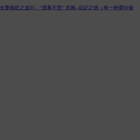
夫妻相处之道叫：“遇事不责”
关雎--后妃之德（有一种爱叫做