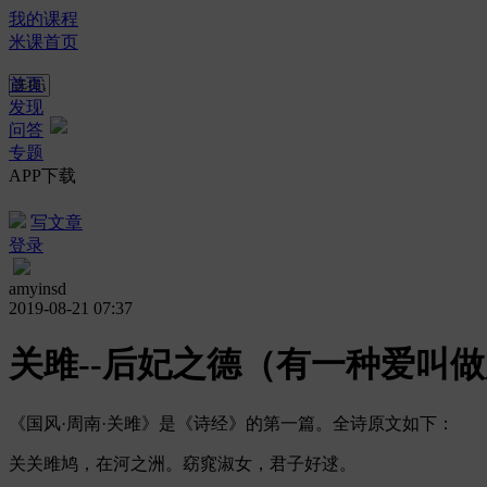
我的课程
米课首页
首页
发现
问答
专题
APP下载
写文章
登录
amyinsd
2019-08-21 07:37
关雎--后妃之德（有一种爱叫
《国风·周南·关雎》是《诗经》的第一篇。全诗原文如下：
关关雎鸠，在河之洲。窈窕淑女，君子好逑。