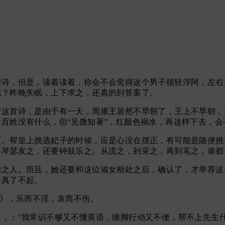
的诗，但是，读着读着，你会不会觉得这个男子很轻浮阿，左右
吧？昨晚失眠，上下求之，还真的到答案了。
写这首诗，是由于有一天，周康王居然不早朝了，王上不早朝，
百姓没有什么，但“见微知著”，红颜色祸水，再这样下去，会
下。帮皇上挑选妃子的时候，应是心没在摆正，有可能是随便挑
要琴瑟友之，还要钟鼓乐之。从流之，到采之，再到芼之，谁都
德之人。而且，她还要和这位淑女相处之后，确认了，才举荐这
子真了不起。
雎》，乐而不淫，哀而不伤。
，：“我常识不够又不懂英语，缠脚行动又不便，帮不上先生什