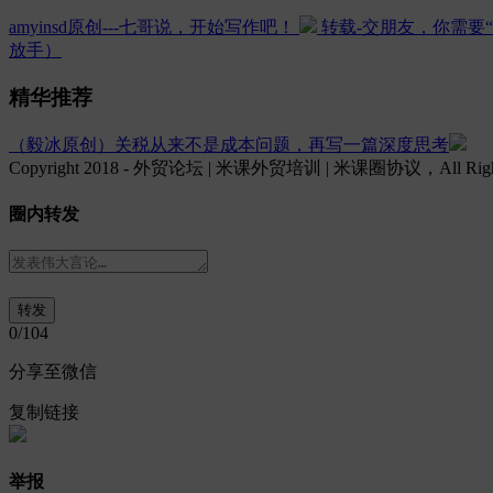
amyinsd原创---七哥说，开始写作吧！
转载-交朋友，你需要
放手）
精华推荐
（毅冰原创）关税从来不是成本问题，再写一篇深度思考
Copyright 2018 - 外贸论坛 | 米课外贸培训 | 米课圈协议，All Rights
圈内转发
0
/104
分享至微信
复制链接
举报