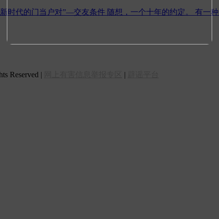
“新时代的门当户对”—交友条件
随想，一个十年的约定。
有一种
 Reserved |
网上有害信息举报专区
|
辟谣平台