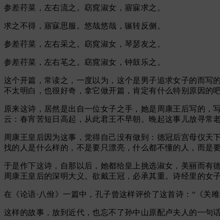
参差荇菜，左右流之。窈窕淑女，寤寐求之。
求之不得，寤寐思服。悠哉悠哉，辗转反侧。
参差荇菜，左右采之。窈窕淑女，琴瑟友之。
参差荇菜，左右芼之。窈窕淑女，钟鼓乐之。
这个开篇，常读之，一度以为，这个是男子追求女子的而写
不太明白，也很好奇，拿它做开篇，肯定有什么特别原因的
原来这诗，居然是出自一位女子之手，她是周康王后写的，
云：春宵苦短日高起，从此君王不早朝。晚起这事儿放寻常老
周康王皇后因为这事，觉得自己没有做到：德冠后宫母仪天
找的人是什么样的，不是要只漂亮，什么都不懂的人，而是
于是作下这诗，自那以后，她都给皇上挑选淑女，美丽而有
周康王皇后的深明大义。欲戴王冠，必承其重。诗经里的女
在《论语·八佾》一篇中，孔子曾这样评价了这首诗：“《关
这样的故事，放到近代，也忘不了孙中山原配卢夫人的一句话