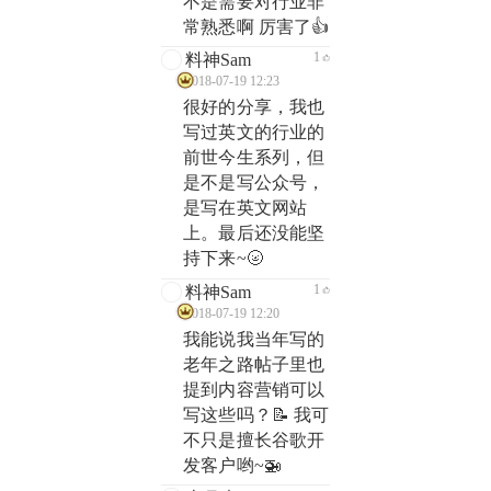
不是需要对行业非
常熟悉啊 厉害了👍
1
料神Sam
2018-07-19 12:23
很好的分享，我也
写过英文的行业的
前世今生系列，但
是不是写公众号，
是写在英文网站
上。最后还没能坚
持下来~🌝
1
料神Sam
2018-07-19 12:20
我能说我当年写的
老年之路帖子里也
提到内容营销可以
写这些吗？📝 我可
不只是擅长谷歌开
发客户哟~🚁