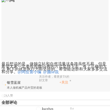
最后想说的是，做独立站和自然流量这条路虽然不易，但是
希望大家一定要按照颜Sir教的方式坚持下去，有了正确的方
法 剩下的就是执行力和坚持的。希望能进群和大家多多交流
和分享。
@阿拉蕾小编
@颜sir说  
关注作者，看更多TA的
好文章
+关注
银雪蓝崖
本人做机械产品外贸的老板
24人赞
全部评论
Jocelyn
0