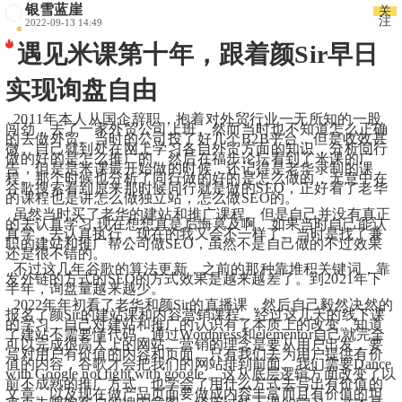
银雪蓝崖
关
注
2022-09-13 14:49
遇见米课第十年，跟着颜Sir早日
实现询盘自由
2011年本人从国企辞职，抱着对外贸行业一无所知的一股
闯劲，去了一家外贸公司上班。然而当时也不知道怎么正确
的去做外贸。当时的公司投了好几个B2B平台，但是收效甚
微。自己就到处在网上学习各自外贸方面的知识，分析同行
做的好的是怎么推广的。然后在福步论坛看到了米课的广
告，但是是米课最开始做的时候，还记得是老华录制的课
程。那个时候也分析了同行做的好的是怎么做的，无意中在
谷歌搜索看到原来那时候同行就是做的SEO，正好看了老华
的课程也是讲怎么做独立站，怎么做SEO的。
  虽然当时买了老华的建站和推广课程。但是自己并没有真正
的去认真学习,现在想想真是后悔莫及啊。如果当时自己能认
真学，去认真执行，现在的我又会不一样了。当时是找了兼
职的建站和推广帮公司做SEO，虽然不是自己做的不过效果
还是很不错的。
  不过这几年谷歌的算法更新，之前的那种靠堆积关键词，靠
发外链的方式的SEO的方式效果是越来越差了。到2021年下
半年，询盘量越来越少。
  2022年年初看了老华和颜Sir的直播课，然后自己毅然决然的
报名了颜Sir的建站课和内容营销课程。经过这几天的线下课
的学习，自己对建站和推广的认识有了本质上的改变。知道
了建站不需要懂代码，通过Wordpress和elementor自己就完全
可以完成很高大上的网站。营销的理念是要从用户出发，要
写对用户有价值的内容和页面。只有我们去为用户提供有价
值的内容，谷歌才会把我们的网站排到前面。我们需要Dance 
with Google not fight with google 。这从底层逻辑方面改变了以
前不成熟的推广方式。也学会了用什么方式去写出有价值的
文章。以及现在做产品页面要做成内容丰富而且有价值的坦