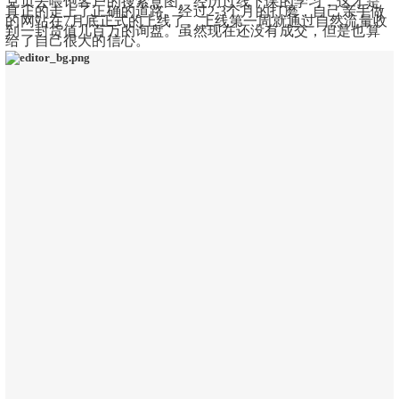
克页去喂饱客户的搜索意图。经历过线下课的学习，这才是
真正的走上了正确的道路。经过2-3个月的打磨，自己亲手做
的网站在7月底正式的上线了。上线第一周就通过自然流量收
到一封货值几百万的询盘。虽然现在还没有成交，但是也算
给了自己很大的信心。