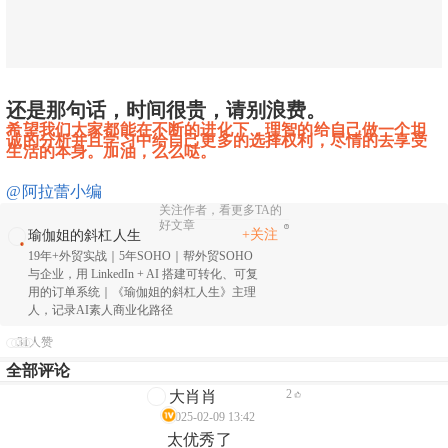
还是那句话，时间很贵，请别浪费。
希望我们大家都能在不断的进化下，理智的给自己做一个坦
诚的分析并且学习中给自己更多的选择权利，尽情的去享受
生活的本身。加油，么么哒。
@阿拉蕾小编
关注作者，看更多TA的
好文章
+关注
瑜伽姐的斜杠人生
19年+外贸实战｜5年SOHO｜帮外贸SOHO
与企业，用 LinkedIn + AI 搭建可转化、可复
用的订单系统｜《瑜伽姐的斜杠人生》主理
人，记录AI素人商业化路径
31人赞
全部评论
2
大肖肖
2025-02-09 13:42
太优秀了