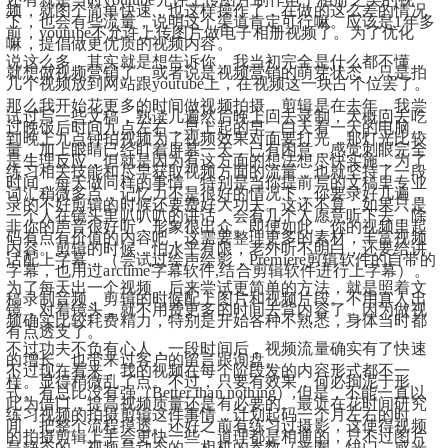
频，就图个简单快速，也这样操作了，在做的这么差的情况
下，也会有些流量，说明这个渠道肯定可行嘛。应该是1年多
前，youtube不允许上传图片做电子相册视频了。为了优化
嘛，提倡做更优质的视频内容。
说这么多，其实就是想告诉你，我当初完全是什么都不懂，
就想做视频营销了，或者说是视频营销的萌芽状态，只是拍
几个视频放到网站跟youtube上，在视频这一块占个位罢了。
那么我开始花更多的时间做视频拍摄，剪辑是在去年，我尝
试过写一些文稿，熟读几遍然后晚上回去录制，大概回去吃
过晚饭后时间九点左右，早上起的早，白天看一天的电脑，
到晚上九点钟拍视频为了视频效果对面要打光，那灯光比较
量，加上眼睛已经盯着屏幕一天，已有困意，感觉刺眼完全
是生理反应，但就是因为有这方面的想法想尽快实施，为了
练习相关技能和尽早获取视频方面的流量，也就坚持了一段
时间，每天做同样的事情。特别是当你提前写的文稿里专业
词汇稍微多点，记忆力不是很好的情况下，你要录好几遍，
录的不好剪辑的时候还要费好大功夫。这还不算，如果只是
一个人在镜头里叭叭叭的讲话，会有几个人愿意听下去，除
非你的声音很好听，形象很出众。即便如此，你的视频里起
码有点有价值的内容吧，这需要整理更多的素材，丰富视频
内容。剪辑的时候，怕水平有限，老外听不明白，还要给讲
话配上字幕，（尝试过绘声绘影，Premiere剪辑软件的自带的
字幕，也用过arctime字幕软件,结合剪辑软件进行上字幕）。
为了每天出一个视频，后来尝试更简单的方法，就是照着文
稿录制音频，剪辑的时候配上图片和视频片段。不用真人出
镜，对着镜头，就不用费更多的时间去背内容了。因为做视
频确实比较耗费精力，特别是开始各种不熟悉，身体当时都
有点透支了。
不过功夫不负有心人，一段时间后，视频流量确实有了快速
的增长。也带来过客户的留言跟询盘。
不过现在看来，我的视频在每个阶段发的内容形式都不一
样。显得稍微乱了点。不过，只要有效果，何必拘泥于形
式。有总比没有强（Better than nothing）,但是，不能一直以
此为借口，提高视频质量还是有必要的。最近在花时间研究
练习视频的拍摄剪辑这件事情，计划起码一个月左右的时
间，把整个流程摸透。还好之前有练习过摄影，这使得视频
的拍摄剪辑上手会更快一些，道理都是相通的，只不过图片
是静态的，视频是动态的。相机的参数（光圈，快门，感光