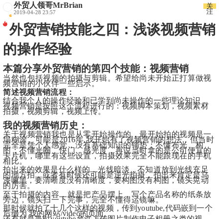
外贸人领哥MrBrian
关
注
2019-04-28 23:57
外贸营销技能之四：浅谈视频营销
的操作经验
本篇分享外贸营销的第四个技能：视频营销
当然也包括视频的拍摄与剪辑。希望给尚未开始正打算做视
频营销的小伙伴一些启示。
简述视频营销流程：
结合我个人的操作经验和已学到尚未操作的一些理论知识，
视频营销是按照这个流程进行的：视频脚本策划，视频素材
拍摄，视频剪辑，视频上传。
我的视频营销历史：
关于视频营销我也是从零开始操作的，最开始拍的视频是一
塌糊涂。可能是2016年,我开始有了视频营销的想法，但当时
完全是凭个人感觉，没有基础知识的铺垫；不懂布光、构
图；不懂光圈、快门、感光度，再说当时拿的是公司便宜的
卡片机，哪里有这些设置，拍摄效果完全不能跟现在的手机
相比。
拍出来的效果是什么样的，光线暗淡，不知道放到光线充足
的地方拍，或者有时候还可能是逆光拍摄，拍出来肯定是乌
漆嘛黑，要清晰度没有清晰度，要构图没有构图，镜头晃动
的厉害。
至于拍摄的内容，就是把产品摆上，写个产品名称的纸条放
旁边，镜头扫一下完事，完全不懂得运镜嘛。
那时候就拍了十几个这样的视频，传到youtube,代码嵌到一个
后缀为 我的网站/video的页面。
还有就是当时youtube允许上传图片制作电子相册之类的视