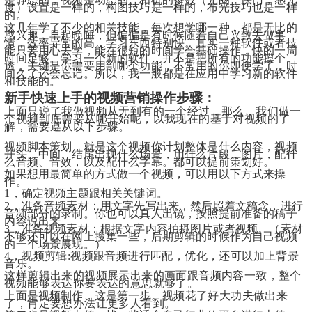
度）设置是一样的，构图技巧是一样的，布光技巧也是一样
的。
这几年学了不少的相关技能，每次想学哪一种，都是无比的
感兴趣，早起晚睡，但偏偏是有时候随着自己兴致去做事
情，效率异常的高，学习东西特别快。其实一种软件或者技
能只要用心去学，能在很短的时间学会基础操作，快的一周
时间足够。学习一个新的软件，并不是把所有的功能摸个
透，关键是你需要用到哪个功能，不常用的你即使学了，时
间久了还会忘记。所以，我一般都是在应用中学习新的软件
和技能的。
新手快速上手的视频营销操作步骤：
上面只说了我做视频从无到有的一个经过，那么，我们做一
个视频到底需要从哪开始呢，以我现在的基于对视频的了
解，需要遵从以下步骤。
视频脚本策划，就是这个视频你计划整体是什么内容，视频
开头、中间、结尾出现什么场景，用什么片段，图片，配什
么音频、音效，以及配什么字幕。都可以提前策划好。
如果想用最简单的方式做一个视频，可以用以下方式来操
作。
1，确定视频主题跟相关关键词。
2，准备音频素材：用文字先写出来，然后照着文稿念，进行
音频部分的录制。你也可以真人出镜，按照提前准备的稿子
内容说出来。
3，准备视频素材：根据文字内容拍摄图片或者视频。（素材
不够还可以在网上搜集一些，后期剪辑的时候作为自己视频
的一个场景展现。）
4，视频剪辑:视频跟音频进行匹配，优化，还可以加上背景
音乐。
这样剪辑出来的视频展示出来的画面跟音频内容一致，整个
视频能够表达你要表达的意思就够了。
上面是视频制作，这是第一步。
视频花了好大功夫做出来
了，肯定要想办法让更多人看到。