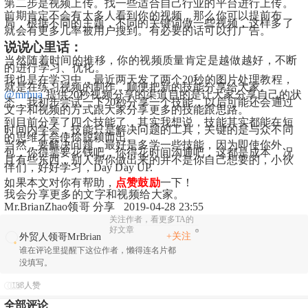
第二步是视频上传。找一些适合自己行业的平台进行上传。
前期肯定不会有太多人看到你的视频，那么你可以提前布
局，根据不同的主题，不同的关键词做一些视频，这样多了
就会有更多几率被用户搜到。有必要的话可以打广告。
说说心里话：
当然随着时间的推移，你的视频质量肯定是越做越好，不断
的进行学习、优化。
我也是在学习中，最近两天发了两个20秒的图片处理教程，
就是在练习视频的制作，顺便把新的技能分享给大家。
@mrhua
 提供20秒视频分享的渠道目的是让大家分享自己的状
态，我初步尝试一下20秒分享一个技能，以后可能还会通过
文字和视频的方式跟大家分享更多的技能跟思路。
到目前分享了四个技能了，其实我想说，技能其实都能在短
时间内学会，技能只是解决问题的工具，关键的是与众不同
的思维才会使你脱颖而出。
当然，要解决问题，最好是多学一些技能，因为即使你外
包，你得需要花钱吧，你得花时间沟通吧，这都是成本，况
且有些东西，别人帮你做出来的并不是你自己想要的，小伙
伴们，好好学习，Day Day UP.
如果本文对你有帮助，
点赞鼓励
一下！
我会分享更多的文字和视频给大家。
Mr.BrianZhao领哥 分享   2019-04-28 23:55
关注作者，看更多TA的
好文章
+关注
外贸人领哥MrBrian
谁在评论里提醒下这位作者，懒得连名片都
没填写。
188人赞
全部评论