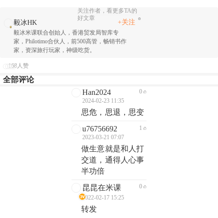
关注作者，看更多TA的
好文章
+关注
毅冰HK
毅冰米课联合创始人，香港贸发局智库专
家，Philotimo合伙人，前500高管，畅销书作
家，资深旅行玩家，神级吃货。
168人赞
全部评论
Han2024
0
2024-02-23 11:35
思危，思退，思变
u76756692
1
2023-03-21 07:07
做生意就是和人打
交道，通得人心事
半功倍
0
昆昆在米课
2022-02-17 15:25
转发