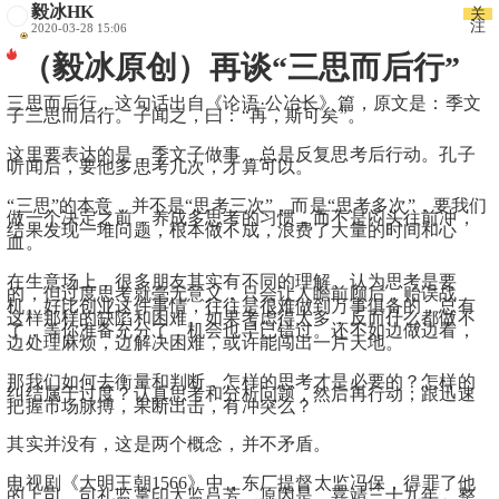
毅冰HK
关
注
2020-03-28 15:06
（毅冰原创）再谈“三思而后行”
三思而后行
，这句话出自《论语·公冶长》篇，原文是：季文
子三思而后行。子闻之，曰：“再，斯可矣”。
这里要表达的是，季文子做事，总是反复思考后行动。孔子
听闻后，要他多思考几次，才算可以。
“三思”的本意，并不是“思考三次”，而是“思考多次”，要我们
做一个决定之前，养成多思考的习惯，而不是闷头往前冲，
结果发现一堆问题，根本做不成，浪费了大量的时间和心
血。
在生意场上，很多朋友其实有不同的理解。认为思考是要
的，但过度思考就毫无意义，只会让人瞻前顾后，贻误战
机。好比创业这件事情，往往是很难做到万事俱备的，总有
这样那样的缺陷和困难。如果考虑得太多，反而什么都做不
了，等你准备充分了，机会也早已错过。还不如边做边看，
边处理麻烦，边解决困难，或许能闯出一片天地。
那我们如何去衡量和判断，怎样的思考才是必要的？怎样的
纠结属于过度？认真思考和分析问题，然后再行动；跟迅速
把握市场脉搏，果断出击，有冲突么？
其实并没有，这是两个概念，并不矛盾。
电视剧《大明王朝1566》中，东厂提督太监冯保，得罪了他
的上司，司礼监掌印太监吕芳。原因是，嘉靖三十九年，整