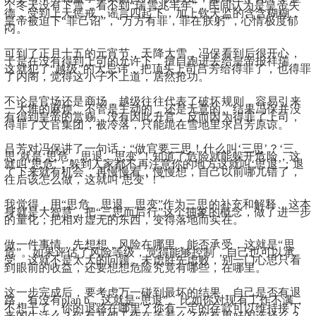
个冬天没有下雪，看不到“瑞雪兆丰年”，民间认为是皇帝失
德，受到上天惩戒，谣言四起下，加上钦天监的含含糊糊，
皇帝被迫下“罪己诏”，“万方有罪，罪在朕躬”，心情极度郁
闷。
可到了正月十五的元宵节，天降大雪，冯保看到后很开心，
于是在没有得到上司的允许下，擅自跑进去给皇帝报祥瑞，
这就犯了“越级”的大忌讳，把顶头上司吕芳给得罪了，也得罪
了内阁，觉得这小子不上道，居然抢功。
不论是官场还是商场，越级往往代表了破坏规则，容易引来
一大堆的麻烦。不管是主动的，还是无意的。结果冯保并没
有得到皇帝的赏赐，没有因此升官，反而因为得罪了上司，
得罪了文官集团，被冷落，只能跪在雪地里求吕芳原谅。
吕芳对冯保讲了一句话：“做官要三思！什么叫‘三思’？‘三
思’就是‘思危、思退、思变’！知道了危险就能躲开危险，这
就叫‘思危’；躲到人家都不再注意你的地方这就叫‘思退’；退
了下来就有机会，再慢慢看，慢慢想，自己以前哪儿错了，
往后该怎么做，这就叫‘思变’！”
我觉得，用“思危、思退、思变”作为三思的补充和解释，这本
身就是大智慧，把“三思而后行”这个抽象的概念，做了进一步
的量化；把相对虚无的东西，变得落地而实在。
做一件事情，先想想，风险在哪里，能否承受，这就是“思
危”。如果评估了风险等级，觉得能够控制，自己也可以承
受，这就不是太大的问题。未虑胜先虑败，别一门心思只看
到眼前的收益，还要想想危险究竟有哪些，在哪里。
这一步完成后，要考虑万一碰到最坏的结果，自己是否有退
路，有没有plan b，这就是“思退”。比如你对现有工作不满，
不想干了，你的退路在哪里？你有一定的存款可以维持接下
来的生活么？你有其他工作在等着么？你有更好的选择么？