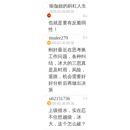
瑜伽姐的斜杠人生
2020-03-30 09:50
0
也就是要有反脆弱
性！
tinalee279
0
2020-03-30 09:38
刚好最近在思考换
工作问题，各种纠
结，冰大的三思真
是及时雨，风险，
退路，机会需要好
好分析后再做出决
策
u62151736
1
2020-03-30 09:36
上级很水，实在忍
不住想越级，冰
大，这个怎么破？