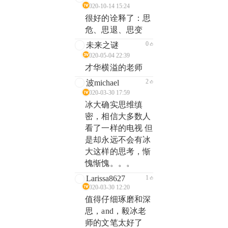
2020-10-14 15:24
很好的诠释了：思
危、思退、思变
0
未来之谜
2020-05-04 22:39
才华横溢的老师
2
波michael
2020-03-30 17:59
冰大确实思维缜
密，相信大多数人
看了一样的电视 但
是却永远不会有冰
大这样的思考，惭
愧惭愧。。。
Larissa8627
1
2020-03-30 12:20
值得仔细琢磨和深
思，and，毅冰老
师的文笔太好了