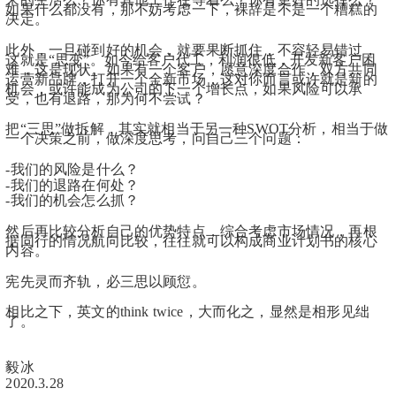
如果什么都没有，那不妨考虑一下，裸辞是不是一个糟糕的
决定。
此外，一旦碰到好的机会，就要果断抓住，不容轻易错过，
这就是“思变”。如今给客户代工，利润很低，开发新客户困
难，这是现状。如果有一个客户，愿意深度合作，双方共同
运营新品牌，打开一个全新市场，这对你而言或许就是新的
机会，或许能成为公司的下一个增长点，如果风险可以承
受，也有退路，那为何不尝试？
把“三思”做拆解，其实就相当于另一种SWOT分析，相当于做
一个决策之前，做深度思考，问自己三个问题：
-我们的风险是什么？
-我们的退路在何处？
-我们的机会怎么抓？
然后再比较分析自己的优势特点，综合考虑市场情况，再根
据同行的情况航向比较，往往就可以构成商业计划书的核心
内容。
宪先灵而齐轨，必三思以顾愆。
相比之下，英文的think twice，大而化之，显然是相形见绌
了。
毅冰
2020.3.28