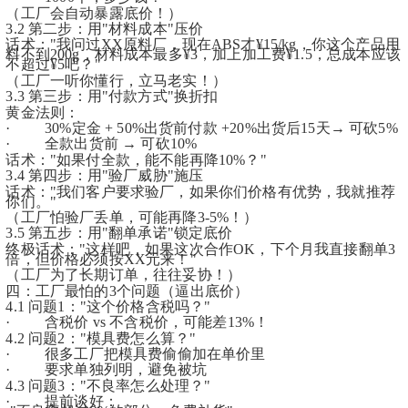
（工厂会自动暴露底价！）
3.2 第二步：用"材料成本"压价
话术："我问过XX原料厂，现在ABS才¥15/kg，你这个产品用
料不到200g，材料成本最多¥3，加上加工费¥1.5，总成本应该
不超过¥5吧？"
（工厂一听你懂行，立马老实！）
3.3 第三步：用"付款方式"换折扣
黄金法则：
·         30%定金 + 50%出货前付款 +20%出货后15天→ 可砍5%
·         全款出货前 → 可砍10%
话术："如果付全款，能不能再降10%？"
3.4 第四步：用"验厂威胁"施压
话术："我们客户要求验厂，如果你们价格有优势，我就推荐
你们。"
（工厂怕验厂丢单，可能再降3-5%！）
3.5 第五步：用"翻单承诺"锁定底价
终极话术："这样吧，如果这次合作OK，下个月我直接翻单3
倍，但价格必须按XX元来！"
（工厂为了长期订单，往往妥协！）
四：工厂最怕的3个问题（逼出底价）
4.1 问题1："这个价格含税吗？"
·         含税价 vs 不含税价，可能差13%！
4.2 问题2："模具费怎么算？"
·         很多工厂把模具费偷偷加在单价里
·         要求单独列明，避免被坑
4.3 问题3："不良率怎么处理？"
·         提前谈好：