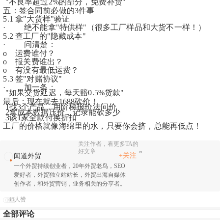
 "不良率超过2%的部分，免费补货"
五：签合同前必做的3件事
5.1 拿"大货样"验证
·         绝不能拿"特供样"（很多工厂样品和大货不一样！）
5.2 查工厂的"隐藏成本"
·         问清楚：
o    运费谁付？
o    报关费谁出？
o    有没有最低运费？
5.3 签"对赌协议"
·         加一条：
 "如果交货延迟，每天赔0.5%货款"
最后：现在就去1688砍价！
 1找3个产品，用阶梯报价法问价
 2拿成本数据压价，记录能砍多少
 3谈1家全款付换折扣
工厂的价格就像海绵里的水，只要你会挤，总能再低点！
关注作者，看更多TA的
好文章
+关注
闻道外贸
一个外贸持续创业者，20年外贸老鸟，SEO
爱好者，外贸独立站站长，外贸出海自媒体
创作者，和外贸营销，业务相关的分享者。
46人赞
全部评论