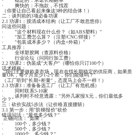
·         稳定的：承诺长期翻单
·         爽快的：不拖款，不找茬
（你要让自己看起来像这3种的结合体！）
二：谈判前的3项必备功课
2.1 功课1：摸清成本结构（让工厂不敢忽悠你）
问这些问题：
·         "这个材料现在什么价？（如ABS塑料）"
·         "加工费怎么算？（注塑/CNC/焊接）"
·         "包装成本多少？（内盒+外箱）"
工具推荐：
·         全球塑胶网（查原料价格）
·         行业论坛（问同行加工费）
2.2 功课2：伪装成"大客户"（哪怕你只订100个）
话术模板：
 "我们主要做欧美市场，现在在找长期稳定的供应商，如果质
量OK，每个月至少1-2个柜，你们能做吗？"
（工厂听到"长期+柜量"，态度马上会不一样！）
2.3 功课3：准备备选工厂（让工厂有危机感）
·         同时联系5-10家
·         谈判时不经意透露："另外几家报X元，你们最低多
少？"
三：砍价实战5步法（让价格直接腰斩）
3.1 第一步：用"阶梯报价"砍价
错误问法："最低多少钱？"
 正确问法："如果：
·         100个，多少钱？
·         500个，多少钱？
·         1000个，多少钱？"