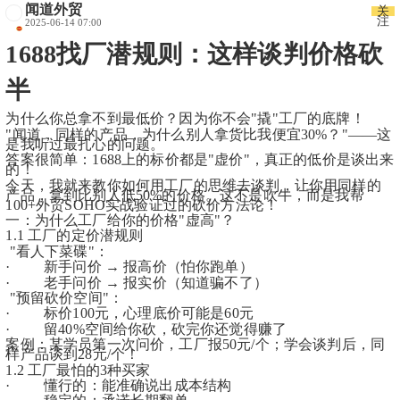
闻道外贸
关
注
2025-06-14 07:00
1688找厂潜规则：这样谈判价格砍
半
为什么你总拿不到最低价？因为你不会"撬"工厂的底牌！
"闻道，同样的产品，为什么别人拿货比我便宜30%？"——这
是我听过最扎心的问题。
答案很简单：1688上的标价都是"虚价"，真正的低价是谈出来
的！
今天，我就来教你如何用工厂的思维去谈判，让你用同样的
产品，拿到比别人低50%的价格。这不是吹牛，而是我帮
100+外贸SOHO实战验证过的砍价方法论！
一：为什么工厂给你的价格"虚高"？
1.1 工厂的定价潜规则
 "看人下菜碟"：
·         新手问价 → 报高价（怕你跑单）
·         老手问价 → 报实价（知道骗不了）
 "预留砍价空间"：
·         标价100元，心理底价可能是60元
·         留40%空间给你砍，砍完你还觉得赚了
案例：某学员第一次问价，工厂报50元/个；学会谈判后，同
样产品谈到28元/个！
1.2 工厂最怕的3种买家
·         懂行的：能准确说出成本结构