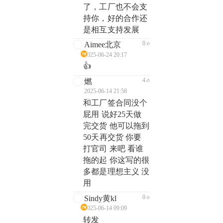
了，工厂也不会支
持你，好的合作还
是相互支持发展
0
Aimee北京
2025-06-24 20:17
👍
4
燃
2025-06-14 21:58
和工厂签合同没个
屁用 说好25天做
完交货 他可以拖到
50天再交货 你要
打官司 来吧 看谁
拖的起 你这写的很
多都是理想主义 没
用
0
Sindy黄kl
2025-06-14 09:09
转发