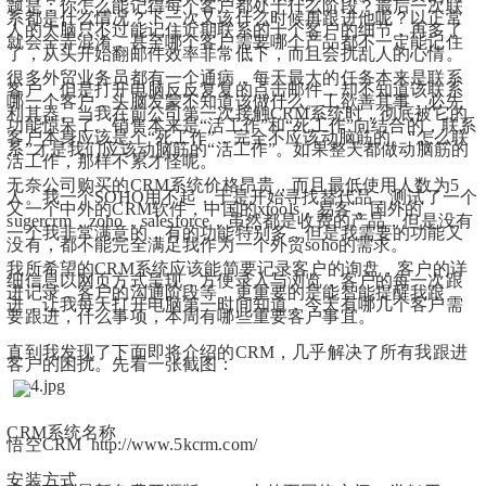
题是：你怎么能记得每个客户都处于什么阶段？最后一次联
系都是什么情况？下一次又该什么时候再跟进他呢？以正常
人的大脑只不过能记住近期联系的十个客户的细节，再多了
就会全弄混淆，甚至哪个客户需要哪个产品都不一定能记住
了，从头开始翻邮件效率非常低下，而且会扰乱人的心情。
很多外贸业务员都有一个通病，每天最大的任务本来是联系
客户，但是打开电脑反反复复的点击邮件，却不知道该联系
哪一个客户，头脑发蒙不知道该做什么。工欲善其事，必先
利其器。当我在前公司第一次接触CRM系统时，彻底被它的
功能惊呆了。销售本来是“活工作”和“死工作”向结合的，联系
客户本身应该是个“死工作”，完全不应该动脑筋的。“怎么联
系”才是我们应该动脑筋的“活工作”。如果整天都做动脑筋的
活工作，那样不累才怪呢。
无奈公司购买的CRM系统价格昂贵，而且最低使用人数为5
人。我一个SOHO用不起，于是开始寻找替代品，测试了一个
又一个中外的CRM软件，中国的xtools，易客，国外的
sugercrm，zoho，salesforce，虽然都是收费的产品，但是没有
一个我非常满意的，有的功能特别多，但是我需要的功能又
没有，都不能完全满足我作为一个外贸soho的需求。
我所希望的CRM系统应该能简要记录客户的询盘，客户的详
细信息以网页方式呈现，方便录入与浏览，客户的每一次跟
进记录，客户的沟通阶段等，更重要的是能智能提醒我跟
进，让我每天打开电脑第一时间知道，今天有哪几个客户需
要跟进，什么事项，本周有哪些重要客户事宜。
直到我发现了下面即将介绍的CRM，几乎解决了所有我跟进
客户的困扰。先看一张截图：
CRM系统名称
悟空CRM  http://www.5kcrm.com/
安装方式