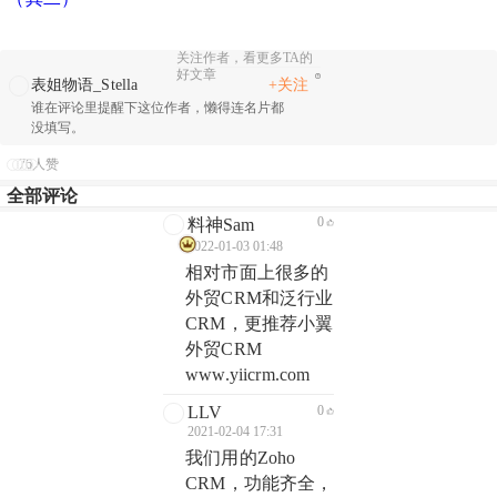
关注作者，看更多TA的
好文章
+关注
表姐物语_Stella
谁在评论里提醒下这位作者，懒得连名片都
没填写。
76人赞
全部评论
0
料神Sam
2022-01-03 01:48
相对市面上很多的
外贸CRM和泛行业
CRM，更推荐小翼
外贸CRM
www.yiicrm.com
LLV
0
2021-02-04 17:31
我们用的Zoho
CRM，功能齐全，