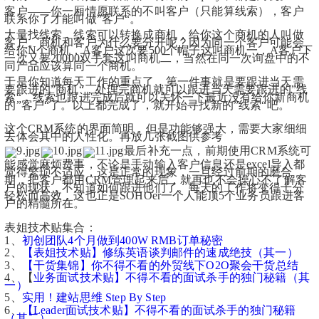
客户——你一厢情愿联系的不叫客户（只能算线索），客户
联系你了才能叫做”客户“。
大量找线索，线索可以转换成商机，给你这个商机的人叫做
客户。商机和客户为什么要分开呢？因为同一个客户可能会
给你N个商机，A客户这次要500个帽子这叫商机一，A客户下
一次又要20000双手套这叫商机二，当然在同一次询盘中的不
同产品应该算同一个商机。
于是你知道每天工作的重点了，第一件事就是要跟进当天需
要跟进的”商机“，处理完商机就可以跟进当天需要跟进的”线
索“，线索也跟进完成后就可以关怀一下最近没有给你新商机
的”客户“了。以上都完成了，就开始寻找新的”线索“吧。
这个CRM系统的界面简明，但是功能够强大，需要大家细细
去体会其中的人性化。再放几张截图供参考
最后补充一点，前期使用CRM系统可
能感觉麻烦费事，不论是手动输入客户信息还是excel导入都
觉得繁琐不适应，这是正常的现象，一旦经过前期的磨合
期，把客户都用CRM管理起来后，就再也不会操心不了解客
户的现状，不知道如何跟进他们了。每天的工作将变得十分
轻松而高效，这也正是SOHOer一个人能顶5个业务员跟进客
户的精髓所在。
表姐技术贴集合：
1、
初创团队4个月做到400W RMB订单秘密
2、
【表姐技术贴】修练英语谈判邮件的速成绝技（其一）
3、
【干货集锦】你不得不看的外贸线下O2O聚会干货总结
4、【
业务面试技术贴】不得不看的面试杀手的独门秘籍（其
一） 
5、
实用！建站思维 Step By Step
6、
【Leader面试技术贴】不得不看的面试杀手的独门秘籍
（其二）