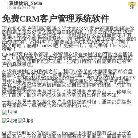
表姐物语_Stella
关
注
2016-03-24 17:20
免费CRM客户管理系统软件
还在担心客户管理问题吗？强大的CRM 客户管理系统解决你
的问题！很多外贸人都知道CRM系统，很多公司也在用这个
系统，因为它实在太强大了。这就是为什么公司愿意花几万
米去使用这个客户管理系统！soho外贸菜鸟是用不起几万米的
crm系统的，不用担心，免费强大的CRM系统来了！心动了
吗？哈哈，感谢Charles 吧！免费一出，谁与争锋！let’s go，
哈哈！
CRM即客户关系管理，外贸朋友没有接触过的可能也会听说
过。CRM的强大之处在于将销售工作变成简单机械的重复性
工作，解放大脑的记忆功能，把精力留给当前需要跟进的客
户的具体事项。
在没有接触CRM系统之前，我们业务员的大脑里整天都会盘
旋着N个客户的信息，“南非的那个客户说下周给我打
款”，“美国的Jose反馈我的报价贵了”，“印度的Mamurd可能下
月中旬来参观我们工厂”等等。脑袋里储存太多客户的进度、
事宜，不仅记得支离破碎而且让自己觉得身心俱疲，总是有
快崩盘的感觉。
做销售最大的损失莫过于到了该跟进客户的节点上，你却忘
记了跟进，而这样的损失通常业务员自己还浑然不知。
一般业务员想查找某个客户具体情况的时候，通常都是靠翻
看往来邮件，或者结合excel表格的方式。
做过一段时间外贸的朋友，foxmail上很有可能有成百上千的
意向客户，不论是查找和追踪都有很大的麻烦。最重要的问