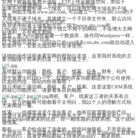
官网下载最新免费开源版，FTP上传至网络空间，类似于
wordpress搭建网站，可共用Bluehost等空间。
如果不想重新申请一个域名，可以使用官网主域名的子域
名，例如主域名www.abc.com, 可以建立一个crm.abc.com的子
域名。
又或者不建子域名，直接建立一个子目录文件夹，那么访问
www.abc.com/crm也是可以的。
推荐使用前者子域名的方式，因为www.abc.com和
crm.abc.com其实算是两个独立不相干的网站，不会增大主网
站体积，不会相互影响。
然后，要为crm系统新建一个数据库，操作同Wordpress一样，
都是在Bluehost后台弄。
以上操作完成后，访问自己的crm域名crm.abc.com就自动进入
安装环节，安装完成后即可登录使用。
详细的操作说明参看官网的帮助白皮书，这里我对系统的主
要功能做个简单的扫盲，以便快速上手。
系统默认功能有：商机、客户、线索、任务、财务、站内
信、产品、日程、知识、日志、合同、营销等。
由于笔者小SOHO一个，后面的许多功能都适用于公司使用，
比如站内信，我站内给谁看呢！
我只用前三项功能，商机、客户、线索。这是这套CRM系统
的核心功能所在。请参看各自的截图
商机、客户、线索这三者的关系有点
绕，官方的解释可能都看不太明白，我以个人的理解方式给
大家阐述一遍。
线索——你感觉这是个意向客户，他有可能需要你的产品。
你通过某种渠道得来了他的联系方式，可能是展会名片，可
能是google搜索来的信息，你一厢情愿的去联系他。这个就叫
做线索。
商机——客户给你发了询盘的，统统叫做商机。不管是你发
了开发信，客户回复你要产品的价格，或者是alibaba上直接收
到的RFQ，或者是网站邮箱上得来的inquiry，都是商机。