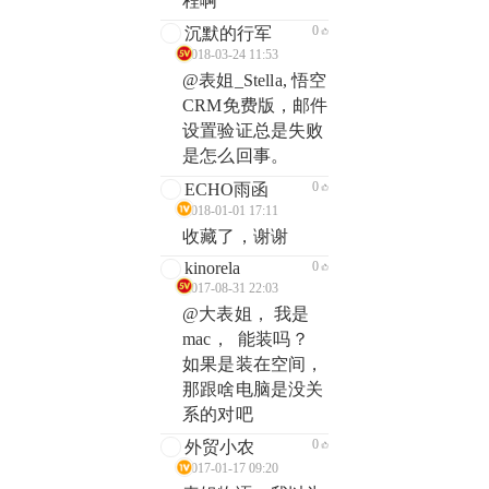
程啊
0
沉默的行军
2018-03-24 11:53
@表姐_Stella, 悟空
CRM免费版，邮件
设置验证总是失败
是怎么回事。
0
ECHO雨函
2018-01-01 17:11
收藏了，谢谢
kinorela
0
2017-08-31 22:03
@大表姐， 我是
mac， 能装吗？
如果是装在空间，
那跟啥电脑是没关
系的对吧
0
外贸小农
2017-01-17 09:20