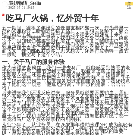
表姐物语_Stella
关
注
2025-05-01 19:15
吃马厂火锅，忆外贸十年
五一期间，跟很多年没见的老朋友相约聚一次，作为最早一
批的米课粉丝，听到老华搞了马厂，一直想去体验下，聚会
地点就选了马厂。想当初一起学习米课的小姐妹有十来个，
十年间，兜兜转转，只剩下我们两人还在外贸领域了，谈起
这个一时间我们都感觉时过境迁，物是人非，嘘嘘不已。虽
然十年不见，但是见面之后，我们依然十分熟悉，并且双方
都早已褪去青涩，都是经历千锤百炼的外贸老人了。一场见
面下来，我们都收获良多，思来想去，还是打算牺牲一点五
一假期，抽空写下这个小结。
一、关于马厂的服务体验
作为米课的老粉丝，我们一进去马厂，就能感受到熟悉的老
华的营销气息，细节做到非常到位。我看桌上摆了瓶茅台，
还跟朋友说，还是老华这个奸商会做生意。桌上摆瓶茅台，
这客户一开瓶，直接把两三百的火锅营业额，直接飙到几千
了，绝妙的思维。（后来服务员过来问服务体验，我还特意
夸了他们这个创意，他尴尬的说，里面放的是油，哈哈哈
哈）
后来进来我们还没反应过来，服务员就说要不要鸭血，我们
也不知道怎么回事，下意识就说要，才知道这鸭血跟着锅底
放一起了。后来服务员还拿来了小风扇和围裙，座位旁边还
有一个专门用于装包的竹编篮子。一开始我还不知道小风扇
干啥的，结果后面火锅吃起来，烟往朋友脸上扑，才感受到
这个小风扇的妙处，火锅吃了这么多，第一次看到这个小风
扇，一个小细节，内心却有了惊艳的感觉。服务很好但又不
至于太过，我和朋友不由自主的把马厂跟海底捞对比，都一
直觉得马厂这个服务度拿捏的刚刚好。
从业13年了，从业务员，在26岁那年借助米课N+1成为年轻有
能力的外贸经理，再到外贸SOHO，再到有了自己的外贸公
司，看到老华又跨行搞起来火锅，意识到投资团队的重要
性，现在正在布局从外贸老板升级成外贸投资人。