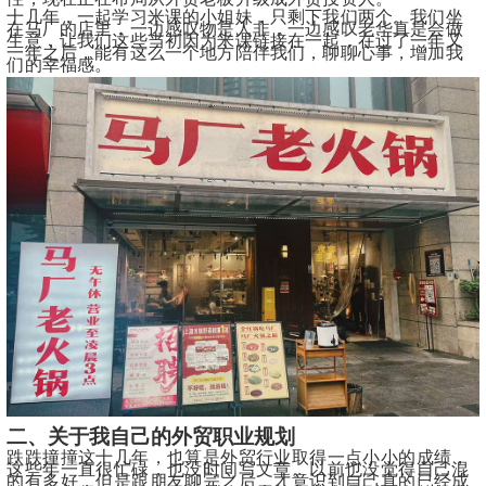
十几年，一起学习米课的小姐妹，只剩下我们两个。我们坐
在马厂的店里，一边感叹物是人非，一边感叹老华真是会做
生意，让我们这些当初因为米课链接在一起，在过了一年又
一年之后，能有这么一个地方陪伴我们，聊聊心事，增加我
们的幸福感。
二、关于我自己的外贸职业规划
跌跌撞撞这十几年，也算是外贸行业取得一点小小的成绩，
这些年一直很忙碌，也没时间写文章。以前也没觉得自己混
的有多好，但是跟朋友聊完之后，才意识到自己真的已经成