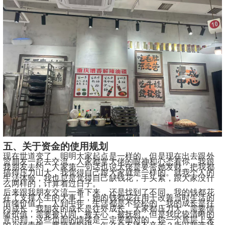
五、关于资金的使用规划
现在世道变了，明明大家起点是一样的，但是现在出去跟外
贸朋友一起去交流，人家都拿大佬的眼神和心态看你，我跟
我朋友去约，人家第一句话也说大佬是要带她发财，把我都
搞得压力山大，我觉得自己跟大家就是一样的。就我个人的
生活体验，我也总是觉得自己缺钱花，手头紧，跟大家没什
么两样的，计算着过日子。
后来跟我朋友交流一番下来，还是找到了不同。我的钱都花
在了支撑人生的大事上，她的钱都花在用于改善当时生活的
情绪价值上。人到中年，生活都是不轻松的，我的成长是往
内成长，我朋友的成长是往外成长。大家都压力大，需要情
绪价值，需要被认同，被关心，被抚慰。但是我比较清晰的
意识到，这些负面的情绪是一定要面对的，你一个底层上来