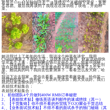
收获很大。入行已13年有余，在深圳这个漂泊的地方，还能
有这么一位好友聊聊过去，谈谈现在，再畅聊下未来，真是
不容易。最后我再谈到了我现在在深圳租了块地，开始种
菜。
她说我过上了老年的生活，我说这个种菜有讲究。我用
Chatgpt测算了下我的八字，说我木强水极强，财富流动很快
但是定不下来，所以我赚点钱总是存不下来。命里说我缺
土，我去种菜，就是五行补土，会帮助我稳定财富，你还别
说自从我开始种菜了，生意真的好了很多，还来了几个大
单。她说真的吗？我回去也要测算下，看看怎么发大财，哈
哈。
我说下次去我家，带你去看看，顺便带着麻袋来，给你装一
袋我种的菜去，纯有机，无农药无添加，她大笑说好。我们
就此结束这愉快的一天。
表姐技术贴集合：
表姐技术贴集合：
1、初创团队4个月做到400W RMB订单秘密
2、【表姐技术贴】修练英语谈判邮件的速成绝技（其一）
3、【干货集锦】你不得不看的外贸线下O2O聚会干货总结
4、【业务面试技术贴】不得不看的面试杀手的独门秘籍（其