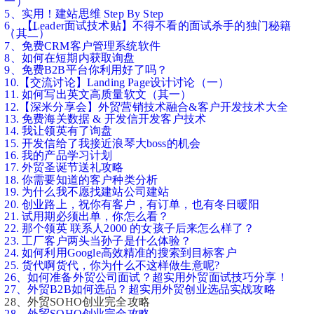
一）
5、实用！建站思维 Step By Step
6、【Leader面试技术贴】不得不看的面试杀手的独门秘籍
（其二）
7、免费CRM客户管理系统软件
8、如何在短期内获取询盘
9、免费B2B平台你利用好了吗？
10.【交流讨论】Landing Page设计讨论（一）
11. 如何写出英文高质量软文（其一）
12.【深米分享会】外贸营销技术融合&客户开发技术大全
13. 免费海关数据 & 开发信开发客户技术
14. 我让领英有了询盘
15. 开发信给了我接近浪琴大boss的机会
16. 我的产品学习计划
17. 外贸圣诞节送礼攻略
18. 你需要知道的客户种类分析
19. 为什么我不愿找建站公司建站
20. 创业路上，祝你有客户，有订单，也有冬日暖阳
21. 试用期必须出单，你怎么看？
22. 那个领英 联系人2000 的女孩子后来怎么样了？
23. 工厂客户两头当孙子是什么体验？
24. 如何利用Google高效精准的搜索到目标客户
25. 货代啊货代，你为什么不这样做生意呢?
26、如何准备外贸公司面试？超实用外贸面试技巧分享！
27、外贸B2B如何选品？超实用外贸创业选品实战攻略
28、外贸SOHO创业完全攻略
28、外贸SOHO创业完全攻略