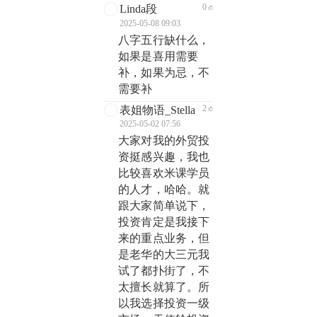
0
Linda段
2025-05-08 09:03
八字五行缺什么，
如果是喜用需要
补，如果为忌，不
需要补
2
表姐物语_Stella
2025-05-02 07:56
大家对我的外贸投
资挺感兴趣，我也
比较喜欢米课学员
的人才，哈哈。就
跟大家简单说下，
投资肯定是我接下
来的重点业务，但
是老华的大三元我
试了都扑街了，不
太擅长就算了。所
以我选择投资一级