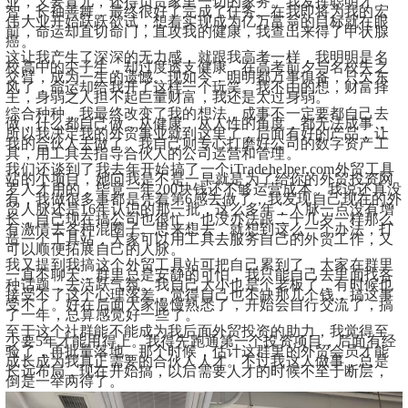
业，又要育儿，还得负责家里一切的家务。我发挥聪明才
智，长袖善舞，最终很好了完成了任务。在我即将为我的宏
伟大业开始跃跃欲试，想着实现成为亿万富翁的目标就在眼
前，命运却直切命门，直攻我的健康，我查出来得了甲状腺
癌。
这让我产生了深深的无力感，就跟我高考一样，我明明是名
校高中的尖子生，却过度透支健康，在高考前夕与名校失之
交臂，成为一生的遗憾。现如今，明明都万事俱备，只欠东
风了，命运却给我开了这样一个玩笑。我不由的想，财富择
主，身弱之人担不起巨量财富，我还是太过身弱。
综合种种，我最终改变了我的想法，成事不一定要都自己去
做，什么都自己做，从健康，从人性的角度，都无法成事，
所以我决定我的外贸事业就到这里了，后面有好的产品，让
我的合伙人去做了。我自己则专心打磨好公司的数字资产工
具，用工具去指导合伙人的公司运营和管理。
我们还谈到了我去年开始搞了一个iTradehelper.com外贸工具
站的小项目，
她问我是不是一早就是为了给你的外贸投资网
罗人才用的，毕竟一年200块钱还不够运营成本。我说还真没
有，我做很多事都是凭着第6感去做了，我发现自己现在的外
贸人脉还是16年认识的那一批，这么多年，人脉一点没有增
长，自己现在搞公司也很忙，也没办法跟二十几岁一样那么
有激情去各种混圈子。思来想去，就想到这么一个办法，打
造一个工具站，大家可以用工具去服务自己的外贸工作，又
可以顺便拓展自己的人脉。
我又提到我搞这个外贸工具站可把自己累到了，大家在群里
一直不聊天，群里总是安静的可怕，我只能自己去里面找各
种话题，去活跃气氛。我自己大小也是个老板了，有时候也
接受不了这个心理落差，觉得自己也不缺那几个钱，搞这事
受不了。好在后面大家慢慢熟悉了，开始会自行交流了，搞
了一年，总算感觉好一些了。
至于这个社群能不能成为我后面外贸投资的助力，我觉得至
少要5年才能用得上。我得先跑通第一个投资项目，后面有经
验了，再批量落地。那个时候，估计这群里的外贸会员才能
成长成为我真正需要的合伙人人才。不过我这人做事，总是
长远布局，现在开始搞，以后需要人才的时候不至于断层，
倒是一举两得了。