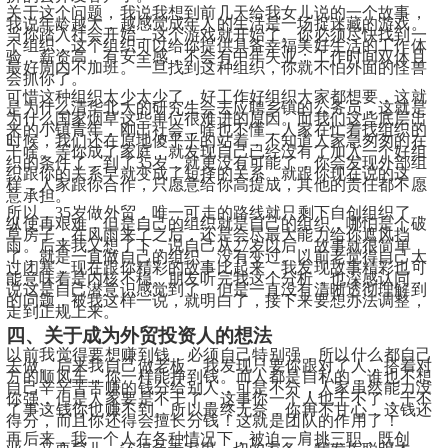
关于这个问题，我说我想到前几天给我女儿说的一个故事，
我说年龄越大，越感觉成年人的生活是一场捉迷藏的游戏。
当你踏入社会开始，这个游戏就开始了。你必须尽快找到一
个组织，这个组织可以给你提供具备幸福美好生活的工作体
验，薪资高，有安全感，不会有中年失业；工作时间双休且
最好周内不加班。一旦找到这种组织，你就不怕外面的怪兽
会抓你了。
可惜这种组织太少太少了，好工作好组织大家都想要，这就
是为什么清华北大的研究生会去应聘乡镇的公务员，这就是
为什么国家烟草这些单位很难进的原因。而我们这些底层出
来的小镇青年，刚出社会，啥也不懂，人家在忙着找组织的
时候，我们还在原地傻乎乎的站着，不知道人家急匆匆的在
干啥。等你成了家庭，就发现自己已经没有了加入一个好组
织的条件了，到了35岁，就更没有可能了，你会发现外部组
织跟你的关系早就变成了短择的关系。就跟你现在说的这
样，人家跟你合作，只愿意给你高提成，其他的责任都不愿
意承担。
所以，35岁做外贸，唯一可走的路线就只剩下自创组织了，
纵使再艰难，但是自己的组织就是自己的组织，哪怕是个破
草房子，在风雨来了之后，还是会尽最大能力给你遮风挡
雨。后来我又想了下，说自己从27岁以后，故事就很简单
了，就是一直做自己的组织，没有变过。以前老觉得自己太
过闭塞，现在跟你精彩的故事比起来，我发现故事精彩也可
能意味着是内核不稳。朋友听完我这个分析，也深感认同，
说这是自己潜意识感觉到了，但是一直没有清晰透彻理解到
的问题，被我这样一说，就明白了，接下来要想办法调整，
走到正规上来。
四、关于成为外贸投资人的想法
以前我觉得要想赚到钱，必须自己特别强，所以什么都自己
去做。后来我自己做老板，我发现只要你跟对了人，搭着对
方的顺风车，你一样能挣到钱。而人都是自私的，谁也不想
自己辛辛苦苦赚的钱分给别人，可是不分，人家虽然能力没
你强，但是人家要是不干了，这事你一个人也干不了，干不
了事这钱你也赚不到。所以最终无奈，你再不甘心，这钱还
得分，而且你还得会擅长分钱！这就是团队的作用了！
再后来，我一个人在各种情况下，被迫一肩挑三职，既创