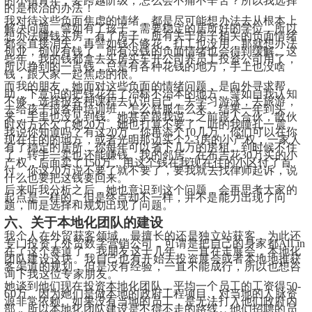
的小镇青年，要跨越阶级，怎么会不痛不辛苦？所以我选择
的是根治的办法！
我对待这些负面焦虑的情绪，都是尽可能想办法去从根本上
解决问题。譬如有了孩子，需要稳定的居所好的学位，所以
想办法赚钱买房，有了房子，所有关于房子相关的负面情绪
都会直接消失。再譬如钱不够花，打工也没用，那就想办法
创业，创业有钱了，所有没钱的负面情绪也会得到缓解。这
些年，我的钱都拿去买房买车开公司养员工投资公司用了，
所以挣到的一点钱，总是有各种花钱的地方，手上也没啥
钱，跟大家一起焦虑的很。
而我的朋友，她面对这些负面的情绪问题，是向外寻求帮
助，下意识的把钱花在了治标不治本的地方。譬如自我认知
不够，选择报各种课程去认识自己，去学习游泳，去旅游，
去给孩子报各种培训班，怎么舒服怎么来。结果一年到头
来，手里也没见到钱。她甚至跟我说，之前跟人合伙，散伙
时对方还欠了她20万，她也打算不要了，听的我瞳孔一震。
我说你知道吗？有这20万，你再添个10几万，你们可以在你
现在住的的地方，或者光明那边买个2-3房的小产权，一家人
有了稳定的居所，你每年可以省下几万的房租。到时候不住
了，转手一卖也还能赚钱。我的邻居，在布吉花30万买的小
产权，后面卖了150万，用这个钱在我现在住的小区付了首
付。你这20万说不要了就不要了，要我就去找律师起诉，说
什么也要把这钱要回来。
后来听我分析之后，她也意识到这个问题，会再思考大家的
起点是一样的，但是终点却不一样，并不是能力出现了问
题，而是选择和规划出现了问题。
六、关于本地化团队的建设
我个人在外贸获客领域，最擅长的还是独立站获客，为此还
专门投资了外贸数字营销公司，可谓是把自己的身家都All in
在了这个赛道了。我朋友这十几年，一直在走展会，本地化
团队建设这块。我自己也有开始去投资展会或者本地地推获
客渠道的规划，但是没有经验，一直不能成行，所以也想咨
询下我这位专家朋友。
她谈到他们现在投资本地化团队，平均一个员工的工资得50-
60万。因为她们是做本地的政府工程项目，对当地的人脉资
源非常依赖。如果没有当地的员工，是无法打入他们政府内
部，所以本地化团队建设是不得不走的路线。他们招聘的员