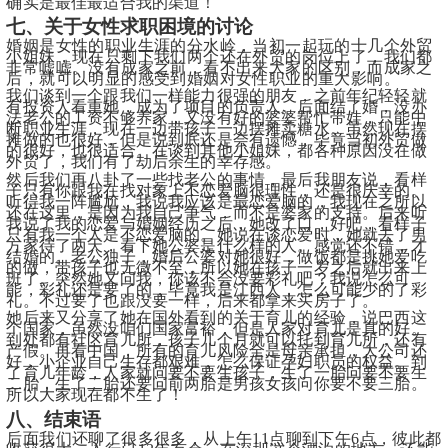
确实是最佳最适合我的渠道！
七、关于女性求职困境的讨论
婚姻是女性的职业生涯的分水岭，当初一起玩的十几个外贸
小姐妹，现在只剩下我们两个还在外贸的岗位上了，我们都
非常嘘嘘。没有成家之前，看不出来大家的区别，而成家之
后，就可以明显的感受到婚姻对女性职业的重大影响。
我们谈到一个跟我们一样能力很强的朋友，之前年纪轻轻就
有投资人看重她，成为了项目的负责人。后面结了婚，没办
法老公的工资不够养家，又没有好的婆婆帮忙带娃，只能中
断职业生涯，现在一边带孩子一边摆摊卖糖水。虽然现在摆
摊做的也很好，但是说到底还是会有遗憾，毕竟当初外贸做
的很好，也很适合。在谈到其他小姐妹，都各种原因没在做
外贸了，我们有了劫后余生的幸存感。
然后我们再八卦了一些找老公的事情，最后我朋友说，看样
子只有你跟我在找对象上不恋爱脑很理性，还是很庆幸的。
听得我一阵尴尬，我说我应该是最恋爱脑的，我现在之所以
还在这里，是因为我自己争气，而不是婆家的支持。后来听
我说了我的恋爱与婚姻经历之后，她改了口，好吧，看样子
只有我一个人是不恋爱脑的。她说在谈恋爱时，她就去了男
方家待了两天，看下她公婆是什么样的人。感觉还不错，才
结婚的。老公独子，婚后公婆对她很好，做饭都是挑她爱吃
的做，带孩子也无微不至，所以她在孩子一岁之后就出来上
班了。突然她又问我，你该不会没要彩礼吧？我说怎么可
能，彩礼还是要了的，毕竟我是江西人，怎么可能少的了彩
礼。不过要了也跟没要一样，后来都拿来买房子了。
她后来又分享了她在国外看到的关于育儿的经验，说巴西这
个国家，虽然没咱们国家富裕，但是人家对育儿是真的好。
到处都有社区育儿所，孩子几个月就可以托到育儿所，还有
产假。再看中国，所有的育儿风险全是母亲承担，大公司还
好，小企业自己生存都艰难，怎么保证孕妇职员的权益。到
了育儿年龄，人家就问要不要生孩子，生了一胎问要不要生
二胎，生了二胎还要问前两胎是男孩女孩问你要不要三胎。
所以大家现在都不生了！
八、结束语
后面我们还聊了很多很多，从上午11点聊到下午6点，彼此都