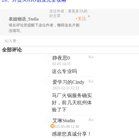
关注作者，看更多TA的
好文章
+关注
表姐物语_Stella
谁在评论里提醒下这位作者，懒得连名片都
没填写。
67人赞
全部评论
0
静夜思0
02-01 14:35
这么专业吗
0
爱学习的Cindy
2025-12-11 12:31
马厂火锅服务确实
好，前几天杭州体
验了下
0
艾琳Studio
2025-05-08 12:46
感谢您真诚分享！