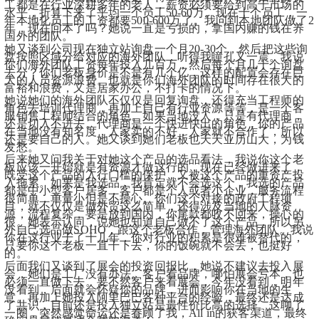
工都是在行业深耕多年的老人，薪资必须要给到高于市场的
水平，折算下来了平均一个员工50-60万。现在十个员工，一
年本地化员工的工资都要500-600万了。我问到本地团队做了2
年，现在回本了吗？她说一直是亏损的，拿国内赚的钱在养
国外的团队。
她又谈到公司现在独立站询盘一个月20-30个，然后把这些询
盘按照区域分给对应的海外团队，听得我瞳孔又一震。我说
你们海外团队工资每年投入几百万，然后每个月几十个询盘
去分？你们老板身价是不是有几个亿，这样的配置会存在巨
大的人员资源浪费。也就是你们海外团队的时间存在很大的
富裕和浪费，又是居家办公，不打卡的情况下。
她说她们的海外团队不仅仅是回复询盘，还得充当工程师的
角色去培训代理商，再加上自己有行业资源等等，是一个客
服销售工程师结合的角色。如果当地没人，只是有代理商，
还是切入不进去。代理商是一个快进快出的角色，你的产品
在当地没有知名度，人家卖的不好，人家就不合作了，所以
还是要自己的人。她又谈到她们老板也天天亚历山大，为钱
发愁。
后来她又问我关于对她这个产品的选品看法，我说你这个老
板应该一开始就是有资源才做这行的，现在已经做进来了，
既受这个产品的入行门槛的保护，又被这个产品的重资产投
入拖累。如果是我选品，我肯定就不会选这个，我选的产品
都是中小型客户居多，客户都是个人或者小企业，服务流程
很简单，单量小但是不操心。你们这个对接的政府工程项
目，就不仅仅是做外贸这么简单，还得涉及当地的人脉资
源，流程复杂，要是放到国内，你尾款都收不回来，操心的
很。她表示认同，说她也知道自己做不了这个产品，所以另
外自己选品做SOHO，跟这个老板合作，管理海外团队。我说
你在这行业干了十几年，你对行业的积累是很难被替代的，
只要你这个老板一直干下去，你的饭碗就不会丢，也挺好
的。
后面我们又谈到了展会的投资回报比，她说不建议去投入展
会，她们是工厂没有办法。客户看品牌，哪怕展会亏本，也
必须一直做下去。要不然客户来看展会，今年没看到，明年
没看到，后面就会怀疑你的品牌，进而影响你在当地的生
意。再加上她投入阿里巴巴各种平台的经验，最终还是达成
了共识，目前还是投入独立站是最性价比高的选择。这聊了
一圈，突然感觉命运还是眷顾了我，All in的获客渠道，最终