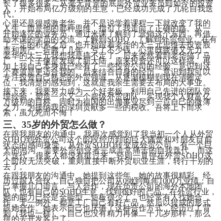
长了很多很多。从毫无背景的底层外贸业务员到如今的投资
人，开始布局亿万级别的生意，已经成功完成了几轮自我迭
代。
心里还是很感激老华，并不是说学着课程一下就改变了我的
人生，而是他的那种思维，指引了我走向了正确的路。从一
开始迷茫的业务员，通过米课了解到了营销这个东西，再借
助米课的学员的交流，了解到SOHO，了解到外贸创业。在有
了一定的积累之后，也开始跟着老华的大三元思维去投资股
票和房产。折腾了几年，亏了不少钱，心里既疲倦又无力，
老华的大三元我想我是搞不定了，后来突然看到老华搞了马
厂，一下子像是发现了新大陆，原来投资还可以这样搞。再
加上我自己本身就已经有了一些投资公司的经验，意识到这
个赛道是更适合我的。后来结合自身的经历，意识到我可以
专注投资自己熟悉的外贸领域，从逐渐模糊到现在清晰定
位，我清楚的感知到，这就是我余生需要去布局的大事业。
接下来，我要努力成为一个好老板，利用自己先进的团队管
理经验，塑造一个又一个超级外贸团队。实现我个人财富亿
万级别的目标，同时为祖国的出海事业尽到一点自己的微薄
之力，为接纳我的深圳贡献多一些的税收。吾将上下而求
索，虽九死而不悔！
三、35岁的外贸怎么做？
在跟我朋友的沟通中，我再次感觉到了我当初一个人从外贸
SOHO到外贸公司这个阶段经历到的巨大痛楚和对朋友目前
状态的感同身受。从外贸SOHO转变成外贸公司，有一个巨
大的鸿沟，需要外贸创业者完成非常痛苦的自我迭代，而这
个迭代，很多人都没有挺过来。轻则一直停在外贸SOHO这
个阶段无法突破，重则直接中断外贸职业生涯，转行干别的
去了。
在跟我朋友的沟通中，她提到这些年，她的故事很精彩。经
历过跟人合伙，自己独自把公司从0做到每年1000万业绩；自
己掌握几门语言，与人合作，现在负责公司的海外本地团
队；也有自己的SOHO生意，找到很好的产品。在外贸行业，
她的能力已经是全能型，短板很少了，也经常有人找她合
作，无一例外，都是工厂自己有好产品，然后以提成的形式
跟她合作。她表示自己也厌倦了这种合作方式，经历过了背
刺（我也一样），自己也没有精力再像二十几岁那样，那么
拼的去开发客户了。