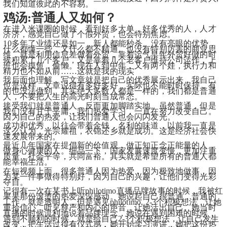
我们知道彼此的不容易。
鸡汤:普通人又如何？
在进入米课圈的时候，看到好多大单，好多优秀的人，人才
济济，感觉自己做了个假外贸，也会特别焦虑。
10多年了业绩还是如一，新人都能秒杀。没有亮眼的优势，
什么都懂一些，又什么都不精通。也没有特别厉害的商业思
维，就是利用信息差做着外贸，靠着运气早年外贸好做的时
候积累了几个客户，又是靠着几个老客户维持公司运作，上
班也会摸鱼，偷懒。现在人到中年，又有两个娃，执行力和
精力也不如从前……这就是我的现实
我后面也理解，写文章就是把自己的优秀展示出来，我自己
也是这样，文章说得有多好多好，实际也不能时时保持，有
的也没法做到。其实绝大多数人都是一样的，我们都是普通
人，不要把人生的高光时刻当成常态。
接受我们就是普通人，反而更加脚踏实地。虽然普通，但是
我们没有甘于平庸，我们热爱学习，一直在努力改变自己。
因为自己的热爱，让我们普通人也会闪闪发光。
成功和优秀，以往会带着金钱，名利的味道，以前我一直是
这么认为，光宗耀祖，衣锦还乡就是成功。这是经济社会快
速发展带来的。
最近几年国家在提倡新的价值观，做正知正念正能量的人，
做身心健康的人。细品一下，国家发展速度变慢，更加注重
质量，社会平等，共同富裕。其实就是希望所有的普通人都
能幸福生活。
在短视频上面，很多普通人因为热爱，因为极致地做事，因
为某一件事做得特别好，因为自己的兴趣，让他们变得光彩
夺目。
记得有一次在某书上听
philotimo
直播品牌故事的时候，我被红
果果那份滚烫的热爱深深感动。她说起自己很普通，普通的
工作，就是透明人，但是遇见
philotimo, 
2-
3个积极想法
，让她
重拾信心，听见尊严和内心的声音，让她活出自己。她当时
直播的时候流利地说着品牌理念，她说在遇到困难的时候，
遇到不顺利的时候，就是给自己2-3个积极想法，让自己发生
改变，把生活过得有仪式感，她开始学习演讲，她把这份热