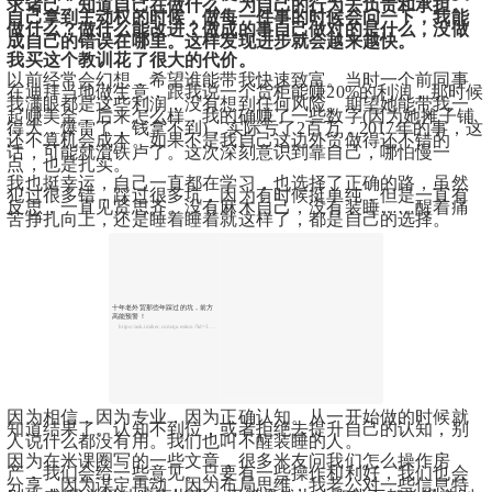
求诸己，知道自己在做什么，为自己的行为去负责和承担。
自己拿到主动权的时候，做每一件事的时候会问一下，我能
做什么？做什么能改进？做成的事自己做对的是什么，没做
成自己的错误在哪里。这样发现进步就会越来越快。
我买这个教训花了很大的代价。
以前经常会幻想，希望谁能带我快速致富。当时一个前同事
在迪拜当地做生意，跟我说一个货柜能赚20%的利润，那时候
我满眼都是这些利润，没有想到任何风险。期望她能带我一
起赚美金，后来怎么样，我的确赚了一些数字(因为她摊子铺
得大，爆雷了，钱拿不到)，实际亏了2百万，2017年的事，这
还不算机会成本。如果不是我自己这边外贸做得还不错的
话，可能就滑铁卢了。这次深刻意识到靠自己，哪怕慢一
点，也是扎实。
我也挺幸运，自己一直都在学习，也选择了正确的路，虽然
犯过很多错，踩过很多坑，因为有时候挺单纯，但是一直有
反思，一直见贤思齐。没有麻木自己，没有装睡……醒着痛
苦挣扎向上，还是睡着睡着就这样了，都是自己的选择。
十年老外贸那些年踩过的坑，前方
高能预警！
https://ask.imiker.com/question/?id=32323
因为相信，因为专业，因为正确认知。从一开始做的时候就
知道结果了。认知不到位，或者拒绝去提升自己的认知，别
人说什么都没有用。我们也叫不醒装睡的人。
因为在米课圈写的一些文章，很多米友问我们怎么操作房
产，我们会给一些意见。只要有一些操作和利好，我们也会
分享，因为谋定再动，因为布局思维，我老公对一些信息特