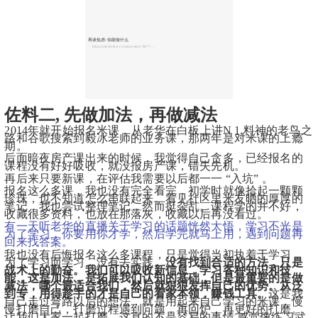
再谈焦虑-你能做什么
https://ask.imiker.com/question/?id=77918
佐料二, 先做加法，再做减法
2014年就开始报名米课，从老华在白板上讲N 1,料
神的老鸟之
路和谷歌搜索到
毅冰老师的业务课，那两年是对米课的上瘾
期。
后面暗夜房产课出来的时候，我觉得自己贪多，已经报名的
课程没有好好吸收，就没报房产课，错失先机。
再后来只要新课，在评估我需要以后都一一 “入坑” 。
报名这么多课，我也没有完全看完，初学时就像拾起一颗颗
珍珠，也不知道怎么串联起来。看见社区里米友晒的厚厚的
笔记，我也尝试整理笔记，然而挺杂乱。
课程学的并不好，
收藏很多资料，也放在那落灰，收藏以后再没看过。
有一天听老华的直播关于学习的话题恍然大悟，学习不光是
为了学习，你要用你才学，然后学完就马上用，遇到问题再
回来找答案。
我也没有后悔报名这么多课程，只是觉得当初执着于学习，
为了学习而学习，没有去实践。
没有找到合适的方法，只是
战术上的勤奋。我们可以吸收新信息，学习各种知识和技
能，这是加法，是拓展我们认知的基础，但是最重要的是做
减法，哪个最适合我们，然后就狠狠发挥自己的优势。从泛
到专，用得趁手的才是自己的看家本领，赚钱工具。
这是我
自己走过弯路以后的想法，就是用起来自己学习的米课，慢
慢打磨自己，打磨过程遇到问题，再回炉，再更好的打磨。
让我们大家一起打磨，这真的不是容易的事情,感觉像练习武