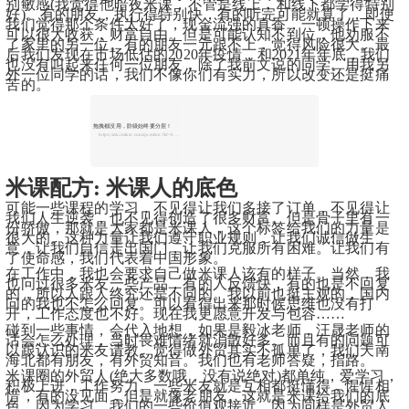
别敏感(我觉得他暗夜米课，不管是线上，和线下都学得特别
好)。有的朋友，执行得特别快，有的听完可能就算了，即使
我们觉得那个条件太好了，现金流强的真香，一顿操作下来
可以很大收获，财富自由。但是可能认知不到位，他劝服不
了家里的另一位。有的朋友一元跟不上，觉得风险很大。最
后我们发现在市场低估的2020年疫情，和2021年年底，我们
也没有叫起来任何一位朋友，除了我前文说的同学。用我另
外一位同学的话，我们不像你们有实力，所以改变还是挺痛
苦的。
拖拽都没用，阶级始终要分层！
https://ask.imiker.com/question/?id=66920
​米课配方
: 米课人的底色
可能一些课程的学习，不见得让我们多接了订单，不见得让
我们人生逆袭，也不见得创造了很多财富。但是骨子里有一
份骄傲，那就是大家都是米课人，这个标签给我们的力量是
很大的。这种力量让我们遵守职业规则，让我们诚信做生
意，让我们自信走出国门，让我们克服所有困难。让我们有
了使命感，我们代表着中国形象。
在工作中，我也会要求自己做米课人该有的样子。当然，我
也问过很多米友一些产品，有的人反馈快，有的也是不回复
的，所以人跟人终究还是不同的。我以前也挺主观的，国内
问的我也不怎么回复。可以看得出来那时候思维也没有打
开，工作态度也不好。现在我更愿意开发与包容……
碰到一些事情，会代入地想，如果是毅冰老师，汪晟老师的
话会怎么处理，当时畏难情绪就消散好多。而且有的问题可
以跟认识的米友请教。觉得做外贸其实不孤单了，我们天南
海北都有朋友，有外贸知音。我们也有老师答疑，指路。
米课圈的外贸人(绝大多数哦，没有说绝对)都单纯，爱学习，
积极上进，工作努力。一些米友就是互相都挺懂得，惺惺相
惜，有的没见面，但是就像老朋友。这就是米课给我们的底
色，因为学习，我们的一些价值观接近，因为同样是外贸人,