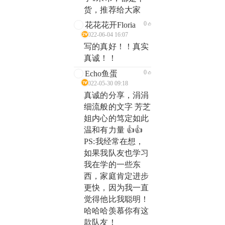
货，推荐给大家
0
花花花开Floria
2022-06-04 16:07
写的真好！！真实
真诚！！
0
Echo鱼蛋
2022-05-30 09:18
真诚的分享，涓涓
细流般的文字 芳芝
姐内心的笃定如此
温和有力量 👍👍
PS:我经常在想，
如果我队友也学习
我在学的一些东
西，家庭肯定进步
更快，因为我一直
觉得他比我聪明！
哈哈哈羡慕你有这
款队友！