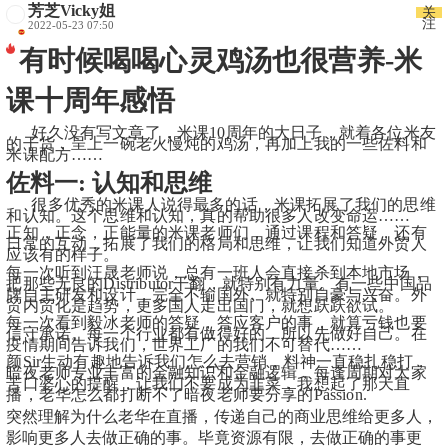
芳芝Vicky姐
关
注
2022-05-23 07:50
有时候喝喝心灵鸡汤也很营养-米
课十周年感悟
      好久没有写文章了，米课10周年的大日子，就着各位米友
的干货，呈上一碗老火慢炖的鸡汤，再加上我的一些佐料和
米课配方……
佐料一: 认知和思维
      很多优秀的米课人说得最多的话，米课拓展了我们的思维
和认知。这个思维和认知，真的帮助很多人改变命运……
正知，正念，正能量的米课老师们，通过课程和答疑，还有
日常的互动，拓展了我们的格局和思维，让我们知道外贸人
应该有的样子。
每一次听到汪晟老师说，总有一班人会直接杀到本地市场，
把那些无良的Distributor干翻，就特别有力量。
有一些中国品
牌自主研发和设计，完全不输国外。就特别自豪与兴奋。外
贸内贸化是趋势，更多国人走出国门，就想跃跃欲试。
每一次看到毅冰老师的答疑，答应客户的事，就算亏钱也要
信守承诺。每一个行业都有做得好的，所以先做好自己。在
疫情期间告诉我们，世界工厂的我们不可替代……
颜Sir生动有趣地告诉我们怎么去营销，料神一直稳扎稳打，
暗夜老师专业丰富的金融知识和金融逻辑，每逢周期对大家
苦口婆心的提醒，让我们不要成为韭菜，我想起了那天直
播，老华怎么都打断不了暗夜老师要分享的Passion.
突然理解为什么老华在直播，传递自己的商业思维给更多人，
影响更多人去做正确的事。毕竟资源有限，去做正确的事更