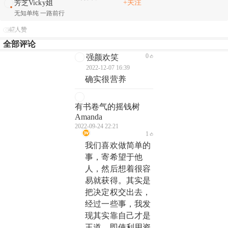
+关注
芳芝Vicky姐
无知单纯 一路前行
47人赞
全部评论
0
强颜欢笑
2022-12-07 16:39
确实很营养
有书卷气的摇钱树
Amanda
2022-09-24 22:21
1
我们喜欢做简单的
事，寄希望于他
人，然后想着很容
易就获得。其实是
把决定权交出去，
经过一些事，我发
现其实靠自己才是
王道。即使利用资