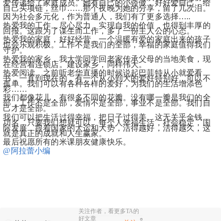
爱传递给了家庭成员。她有自己的小骄傲，好好爱自己，给
自己买项链，丝巾……那个夜晚为她的分享，留了几次泪。
因为社会多元化，作为普通人，我们有了更多选择…..
​热爱我的工作，尽心尽力，实现自我的价值，也得到丰厚的
回报。这跟为了谋生而工作，多了一份主人公的心态。
热爱我的家庭，好好经营，一个温暖有爱的家庭出来的孩子
也会乐观积极。工作不是我们的全部，幸福的家庭值得我们
守护。
热爱我的家乡，我大学同学回老家传承父母的当地美食，现
在经营着连锁店。建设家乡，同样伟大。
热爱阅读，之前听老华直播的时候说起巴菲特从小就爱看
书，一直到现在的，有一个从小到大的爱好特别好，可以不
孤单。我们可以有各种各样的爱好，为我们的生活增添色
彩……
我们都像花儿，有很多不同的花瓣。没有哪一瓣是我们的全
部，工作不是全部，爱情不是全部，事业不是全部。我们自
己才是全部。
我们可以把生活过得幸福，把日子过得美。这无关乎金钱，
功名，只要我们想就可以。每个人幸福生活，社会稳定，国
际发展，跟着国家的大运和大势，活得越好，活得越久，这
就是真正的成就和人生赢家。
最后祝愿所有的米课朋友健康快乐。
@阿拉蕾小编
  ​
关注作者，看更多TA的
好文章