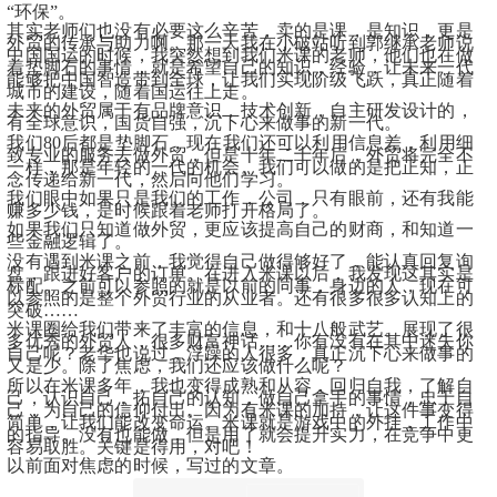
“环保”。
​其实老师们也没有必要这么辛苦，卖的是课，是知识，更是
外贸的传承与助力啊。那一天我在小破站听到郭继承老师说
中国国运的时候，我突然想到我们米课的老师，他们也在做
着垫脚石的事情，就是希望自己的知识，经验，让未来一代
能够把中国智造带到全球，让我们实现阶级飞跃，真正随着
城市的建设，随着国运往上走。
未来的外贸属于有品牌意识，技术创新，自主研发设计的，
有全球意识，国货自强，沉下心来做事的新一代。
我们80后都是垫脚石，现在我们还可以利用信息差，利用细
致专业的服务去做外贸，但是十年二十年后，外贸将完全不
一样，那是年轻的一代的机会。我们可以做的是把正知，正
念传递给新一代，然后向他们学习。
我们眼中如果只是我们的工作，公司，只有眼前，还有我能
赚多少钱，是时候跟着老师打开格局了。
如果我们只知道做外贸，更应该提高自己的财商，和知道一
些金融逻辑了。
没有遇到米课之前，我觉得自己做得够好了，能认真回复询
盘，跟进好客户的订单。在进入米课以后，我发现这其实是
标配。之前可以参照的就是以前的同事，身边的人，现在可
以参照的是整个外贸行业的从业者。还有很多很多认知上的
突破……
米课圈给我们带来了丰富的信息，和
十八般武艺。展现了很
多优秀的外贸人，很多财富神话……你有没有在其中迷失你
自己呢？老华也说过，浮躁的人很多，真正沉下心来做事的
又是少。除了焦虑，我们还应该做什么呢？
所以在米课多年，我也变得成熟和从容，回归自我，了解自
己，认识自己，拓自己的认知，做自己拿手的事情，忠于自
己，为自己的信仰付出。因为有米课的加持，让这件事变得
简单，让我们能改变命运。米课就是游戏中的外挂，工作中
的指导。没有也能做，但是用了就会提升实力，在竞争中更
容易取胜。关键是得用，对吧！
以前面对焦虑的时候，写过的文章。