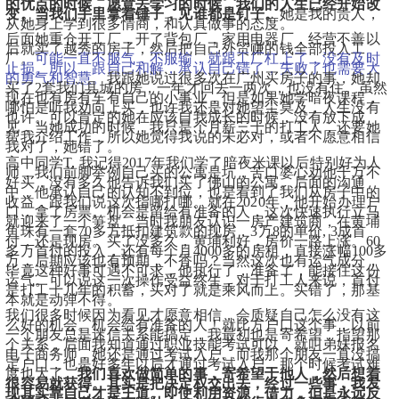
的优点的时候，愿意去学习的时候，我们的人生已经开始改
变。当我们手里拿着锤子，见谁都是钉子。
她是我的贵人，
从她身上学到很多情商，和认真做事的态度。
后面她重仓开工厂，开了背包厂，家用电器厂，经营不善以
后就卖了越秀的房子，然后把自己外贸赚的钱全部投入工
厂。
可能一直不服气，不服输，就跟工厂杠上了，没有及时
止损。所以，跟自己和解，承认自己错了，失败了也需要大
的勇气和智慧。
我跟她说过很多次在广州买房子的事，她却
买了2套我们县城的房，一年才回去一两次，也没有住。虽然
现在也有房有车有自己的小事业，但是如果她学暗夜课程，
哪怕是听我劝向上买，也许我还是对她望尘莫及，人生没有
也许。可以肯定的她在应该自我成长的时候，没有放下成
见，当她成功的时候，我只是个月薪三千的打工人，还要她
帮我介绍工作，所以她觉得我说的未必对，或者不愿意相信
我对了，她错了。
高中同学T, 我记得2017年我们学了暗夜米课以后特别好为人
师，我们前脚举例自己买的公寓是坑，苦口婆心劝他千万不
好买，没有多久他告诉我们买了佛山的公寓。后面的沟通
中，他承认自己的认知不到位，也是看到了我们从房子中的
收益，跟我们说这次指哪打哪。就在2020年，他开始办理户
口，拿了房票。机会是留给有准备的人，这次快速执行立马
就迎来了一个笋盘。当时我朋友认识一房产建筑商，在黄埔
鱼珠有一套70多方抵扣建筑款的现房，3万8的单价, 3成首
付，还是现房。买了没多久，黄埔利好，房价一路上涨。60
多万首付的投入，还有每个月4000多的房租，直接涨幅100多
万，后期应该也有预期，不香吗？当然这次也有运气成分，
毕竟这种好事可遇不可求，他执行了，准备了，能接住这份
运气。可以说这一次操作受益终生，对于打工人来说，首付
是打工十几年的积蓄，买对了就是乘风而上。买错了，那基
本就是动弹不得。
​我们很多时候因为看见才愿意相信，会质疑自己怎么没有这
么好的机会。机会给有准备的人！就比方户口这个事，以前
一个朋友总是迷信关系能搞定，我最初也是寄希望，指望那
个关系，后面我知道通过职业技能考试可以，就叫弟妹报名
电子商务师，她还是通过考试入户。而我那个朋友一直没搞
定户口，也是好多年以后才通过考试入户，那个时候考试难
度也大了。
我们喜欢做简单的事，寄希望于他人，然后想着
很容易就获得。其实是把决定权交出去，经过一些事，我发
现其实靠自己才是王道。即使利用资源，借力，但是永远反