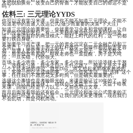
术的脱胎换骨。改变自己的骨骼，才能改变自己的命运不是
吗？
佐料三: 三元理论YYDS
你可以没有学习米课，但是你不能不知道三元理论，不能不
知道老华的普通人改运公式(做少而重要的决策*下大注)
知道三元理论的重要性，你就要学习业务和营销课程，让自
己的外贸做的更好，有一个美丽的事业给你带来好的现金
流。或者说有好的商业模式，能赶上时代的红利，这一切都
要打铁自身硬。
更加要学习房产课，把一元的资金沉淀在二元金融产品和三
元房产上，但是鉴于房子的杠杆效应，和操作相对股市更容
易，普通人更应该买好的房子，要会买房子。老华无数次
说，股市投资有风险。暗夜老师也一直提醒，房子是大吨
位，一旦买错，代价很大。
市场上多少声音，多少专家，多少信息。所以说选择大于努
力，选择学习谁，就决定自己走什么路了。很多人并不了解
一个人或者他的理论，就先Diss，我又想起来郭继承教授的
话，多做一些众志成城的事，少说一些风凉话。
就“选择”这个
事，往往我们不愿意花太多时间，但是确实最重要的。
选择这个事情也是考验眼光的，米课是验证过10年的了，抄
答案的可以直接选择了。就我自己受益于三元，受益于暗夜
米课，回报已经是千万以上，之前也写过文章。
而且后面等着我的还有机会，三元理论和改运公式带来的正
确认知已经进入我们心里，让我们的决策更谨慎，现在我们
不会乱动，而是伺机而动。
夫妻同心，玩转双城 ”猪队友”升
级，2年置业广深
https://ask.imiker.com/question/?id=516993