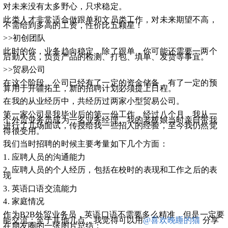
对未来没有太多野心，只求稳定。
此类人才非常适合做跟单和文员类工作，对未来期望不高，
不需给到多高的工资，性价比五颗星！
>>初创团队
此时的你，业务趋向稳定，除了跟单，你可能还需要一两个
后勤人员，负责产品的检测、打包、填单、发货等事宜。
>>贸易公司
在这个阶段，公司已经有了一定的资金储备，有了一定的预
算用于开疆拓土，新的招聘计划必须提上日程。
在我的从业经历中，共经历过两家小型贸易公司。
第一家公司是我毕业后的第一份工作，经过八个月，我从一
个外贸业务员成为一名业务经理。我的老板娘当时亲自带我
进行了几场面试，传授给我一些招人的经验，至今我仍然觉
得很受用。
我们当时招聘的时候主要考量如下几个方面：
1. 
应聘人员的沟通能力
2. 
应聘人员的个人经历，包括在校时的表现和工作之后的表
现
3. 
英语口语交流能力
4. 
家庭情况
作为B2B外贸业务员，英语口语不需要多么精准，但是一定要
能交流；至于其他几点，我觉得可以用
@喜欢晚睡的猫
分享
在朋友圈的一张图片总结：