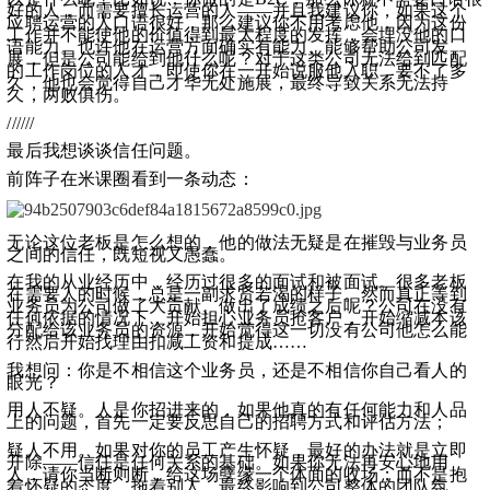
好的人，而需要擅长运营的人——并且我建议你，如果这个
应聘运营的人口语很好，那么建议你不用考虑他，因为这份
工作并不能使他的价值得到最大程度的发挥，会埋没他的口
语能力。也许他在运营方面确实有能力、能够帮助公司发
展，但是公司能给到他什么呢？对于这类公司无法给到匹配
的工作岗位的人才，即使你在一开始说服他入职，要不了多
久，他也会觉得自己才华无处施展，最终导致关系无法持
久，两败俱伤。
//////
最后我想谈谈信任问题。
前阵子在米课圈看到一条动态：
无论这位老板是怎么想的，他的做法无疑是在摧毁与业务员
之间的信任，既短视又愚蠢。
在我的从业经历中，经历过很多的面试和被面试。很多老板
在需要人的时候，总是一副求贤若渴的样子。然而真正等到
业务员为公司做了大贡献、做出了成绩之后呢？公司在没有
任何依据的情况下，开始担心业务员抢客户，开始缩减本该
分配给该业务员的资源，开始觉得这一切没有公司他怎么能
行然后开始找理由扣减工资和提成……
我想问：你是不相信这个业务员，还是不相信你自己看人的
眼光？
用人不疑。人是你招进来的，如果他真的有任何能力和人品
上的问题，首先一定要反思自己的招聘方式和评估方法；
疑人不用。如果对你的员工产生怀疑，最好的办法就是立即
开除——信任是任何关系的基础。如果你无法再安心地用
人，请你当断则断，给这场孽缘一个体面的收场；而不是抱
着怀疑的态度、拖着别人，最终影响到公司整体的团队氛