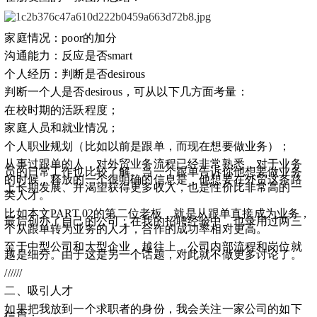
家庭情况：poor的加分
沟通能力：反应是否smart
个人经历：判断是否desirous
判断一个人是否desirous，可从以下几方面考量：
在校时期的活跃程度；
家庭人员和就业情况；
个人职业规划（比如以前是跟单，而现在想要做业务）；
从事过跟单的人，对外贸业务流程已经非常熟悉，对于业务
员的日常工作也比较了解。当一个跟单告诉你他想要做业务
的时候，释放的一个很明确的信息是，他想要在外贸这条路
上长期发展、并渴望获得更多收入，也是性价比非常高的一
类人才。
比如本文PART 02的第二位老板，就是从跟单直接成为业务，
最后创办了自己的公司；在我的招聘经验中，也录用过两三
个从跟单转为业务的人才，合作的成功率相对更高。
至于中型公司和大型企业，越往上，公司内部流程和岗位就
越是细分。由于这是另一个话题，对此就不做更多讨论了。
//////
二、吸引人才
如果把我放到一个求职者的身份，我会关注一家公司的如下
信息：