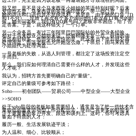
边工作，完全是因为该老板一再邀请她才导致现在的局面。
我又想，是不是这个马来西亚小姐姐的英语特别好呢？后来
发现也不是。马来西亚的英语偏印度化，带一些口音。并且
她的语法和口语也并不是很流利。甚至是，由于她的口音（D
和T不分），导致了有次有个客户询问他们有没有TT账号的时
候，她去问老板：我们有DD账号吗？老板非常困惑，给了否
定答案。于是，就这样错失了一个订单。
另一个业务员，有过三年阿里巴巴国际站的外贸业务经验，
相对于马来西亚小姐姐来说，经验稍微丰富一点，获得的询
盘也相对较多。然而令我震惊的是，此业务员下班后就不再
处理询盘，而该老板也允许她这么做，下班后，由马来西亚
小姐姐代为处理询盘。
一号老板的失败，从选人到管理，都注定了这场投资注定空
手而归。
那么，我们应如何理清自己需要什么样的人才，并发现这些
人才呢？
我认为，招聘方首先要明确自己的“量级”。
评定自己的量级可参考如下路径：
Soho——初创团队——贸易公司——中型企业——大型企业
>>SOHO
处于soho阶段的老板如果需要招人，通常是为了把一些技术含
量较低的重复劳动型工作分配出去，使自己有更多的时间专
注于更重要的客户开发、跟进和谈判上。这时，你可考虑具
备如下特质的人才：
履历一般、生活发展轨迹平淡；
为人温和、细心、比较顺从；