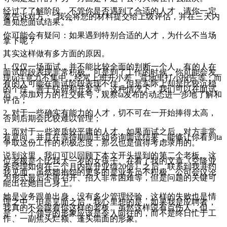
经过了了解阶段，不管你是否遇到了合适的人才，请你一定
要告诉对方：“我会将您的材料提交给上级评估，并在三天内
通知您面试结果。”
你可能会有疑问：如果遇到特别合适的人才，为什么不当场
拿下呢？
其实这样做有多方面的原因。
1. 仅仅一场面试，并不能比较全面的判断一个人。有的人在
面试阶段表现非常积极，可是到了工作的时候，你可能会发
现ta注意力不集中，经常上班开小差，背地里打小报告等；而
有的人可能在面试阶段表现不佳，但是实际上却是比较沉稳
的个性，善于钻研和开发等。这种情况下，我们可以在面试
后，添加对方的社交账号，观察ta发布的动态进一步地了解和
评估；
2. 对于一些确实有能力的人才，切不可在一开始捧得太高，
否则后期会比较难以管理；
3. 而对于一些资质较平庸的人才，如果面试之后，对方非常
有意向，并且在等待期间主动咨询面试结果，能够让你看到ta
争取这份工作的积极态度，那么也是值得考虑录用的。
说到这里，我们可以回顾下本文开头提到的第二个老板。这
位老板是个比我大一岁的女孩子。在看了我的文章《空降业
务经理如何在三个月内提升业绩20倍》之后，联系到我并约
我见面。虽然她抱怨的更多的是业务员不积极、公司会议沦
为形式最后不再召开、招人非常困难等，但是问题的关键可
能出在她自己身上。
她是业务跟单出身，没有多少管理经验，这样的失败也是情
理之中。但是见面之后，我心里想的是，如果我是应聘者，
我真的不会跟着你这样的老板。虽然这样说有点伤人，但
是，一个领导的形象应该是令人向往的，而不是终日忙于工
作、一副焦头烂额、蓬头垢面的形象。