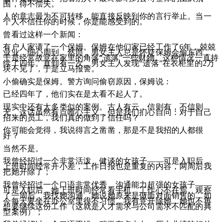
围，得不偿失。
人的意志最为不可转移，能直接反映到你的言行举止。当一
个人不信任你的时候，你是能感受到的。
曾看过这样一个新闻：
有户人家请了一个保姆。保姆在他们家已经工作了6年，兢兢
业业，细心周到。然而，男女主人总是怀疑保姆会偷东西，
于是经常故意在家里的角落“遗落”一些财物。这种情况一直持
续了四年。直到有一次，男女主人发现“遗落”在衣柜里的2万
块不见了，于是立马报警。
小偷确实是保姆。警方询问偷窃原因，保姆说：
已经四年了，他们实在是太看不起人了。
现实中还有太多类似的案例。古人有云，信则有，不信则
无。这话虽然有点唯心主义，但是我们扪心自问：对于自己
招来的员工，我们真的做到了信任吗？
你可能会觉得，我说得言之凿凿，那是不是我招的人都很
好？
当然不是。
我曾经招过一个非常活泼、健谈的女孩子——可是入职后，
上班时间经常开小差，工作日报也是重复的内容，两周后我
把她开除了；
我曾经招过一个口语非常优秀、沟通能力超强的女孩子——
可是入职后，她上班时间经常看手机、工作心不在焉。观察
了一周后，我找她沟通，她说她原来是做面对面销售的，如
今每天要坐在办公室里很不习惯。我有意开除她，她也不再
想要继续这份工作（这就是人才需求与公司需求不匹配的典
型案例）；