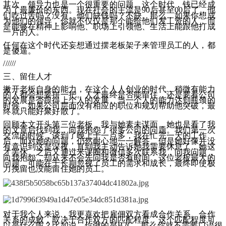
其次，领导力也是一个很重要的问题。这个时代，钱已经成
为了最廉价的东西。现在社会的主流是90后甚至00后了，他
们吃过苦吗？没有。他们缺钱吗？不缺。那么，如果你想成
为他们的领导，你就不仅仅是那个能给他们发工资的人，而
是能够在精神上影响他、职场上引领他、生活上能跟他打成
一片的人。
任何在这个时代还妄想通过摆老板架子来管理员工的人，都
是傻逼。
//////
三、留住人才
撇开老板自身的能力，在这个人人创业的时代，稍微有能力
的人都会想要拼一把。人才最终是否能留住，还是要看公司
的发展是否跟得上个人的发展。当一个人的能力达到瓶颈的
时候，如果公司层面没有相应的职位和规划帮助他突破，最
终就只能好聚好散了。
回顾本文开头第三位老板，我与她素未谋面，她也是看了我
的文章后找到我，向我抱怨了很多公司的问题。我们第一次
交流的时候，谈到了晚上十一点多，我在忙完一天的工作
后，面对她的问题，仍然耐心地一一解答。但是她好像并没
有意识到这是深夜，直到我主动告诉她我需要休息了，她这
才罢休。之后又通过米课圈和微信多次联系我，问我问题，
向我抱怨，却从来不会先问我是否有时间。这位老板最大的
问题，可能在于长期忽视了员工的需求和成长，最终即使极
力挽留也没能留住她的员工。
对于我个人来说，我更喜欢把雇佣双方看成合作关系。合作
关系的成败，取决于合作双方的匹配程度。这个匹配程度可
以是什么呢？比如说，你做的是B2C，那么你就不需要口语很