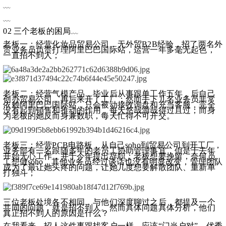
﹏
﹏
02 三个老板的困局﹏
老板一：经营化妆品贸易公司，无外贸B2B经验，招了两名外
贸业务员负责打理阿里巴巴国际站，运营一年多毫无起色，
一直招不到人；
老板二：经营气模产品，毕业后从事跟单工作五年，后自己
创办贸易公司，再后来开了工厂；然而手下几名业务员非常
依赖阿里巴巴国际站，只会被动接收询盘和充当客服，完全
没有起到销售和推动的作用，每天悠哉游哉得过且过；而身
为老板的她反而身兼数职，每天忙得不可开交。
老板三：经营PCB电路板，从自己soho到贸易公司到开工厂，
业务部有一名跟随多年的老员工协助管理事宜，但是于去年
开始无心工作，并于今年提出辞职；老板想要挽留，奈何员
工想做soho，其他业务员经过谈话也没有明显改变，管理团队
成为了最让她头疼的问题，让她几度想要解散团队、重新单
打独斗；
三位老板处境各不相同，与他们深度聊过之后，都提及一个
共同的问题，就是招不到人。然而具体问题具体分析，他们
真正招不到人的原因是什么？
在我看来，招人这件事跟找客户一样，应该“门当户对”。优秀