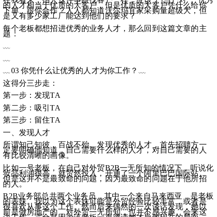
的人才相当于优质的大客户，但是优质的大客户凭什么给你
下单、跟你合作？人人都知道沃尔玛宜家采购量超级大，但
是又有多少家工厂能达到他们的要求？
每个老板都想招进优秀的业务人才，那么回到这篇文章的主
题：
﹏
﹏
﹏03 你凭什么让优秀的人才为你工作？﹏
这得分三步走：
第一步：发现TA
第二步：吸引TA
第三步：留住TA
一、发现人才
所谓知己知彼，百战不殆。发现优秀的人才，首先招聘方一
定要明确地知道，自己需要什么样的人才，对自己需要的人
有比较清晰的画像。
比如一号老板，在自己对外贸B2B一无所知的情况下，听说化
妆品利润很高，就贸然投入，开通了一个阿里巴巴国际站。
但是这并不是最致命的问题，因为最致命的问题在于他所招
的人。
B2B业务部总共两个业务员，其中一个来自马来西亚，是老板
的表妹。我以为这个表妹可能是外贸经验比较丰富，或者是
很喜欢从事这个工作。然而后来偶然的一次谈话发现，她以
前是做房地产的，对外贸一无所知，也并不感兴趣。会来这