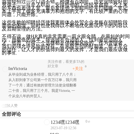
我曾经招过一个口语不错、稍微有点内向、历史业绩较好的
男孩子——可是入职后，安排给他的工作经常超期，交上来
的东西也差强人意，最后发现他上班时间经常打瞌睡，笔记
本上手写了很多充满暴力和抱怨的文字，有比较严重的心理
问题，只能开除。
这些失败的招聘经历使我更能体会外贸企业老板在招聘阶段
面临的困境，同时也使我得以不断地优化面试环节的内容以
及后期管理的方法。
不得不说，做HR真的非常需要一双火眼金睛，在最短的时间
内，用最低的成本，筛选掉不合适的人，找到最合适的人
才。然而，任何一个选择都是伴随着风险的。作为管理者，
我们必须允许风险的存在，在风险可控的时期里，给予充分
的信任，让人才的价值得到最大的发挥，才是我们最应该做
的事
情。
关注作者，看更多TA的
好文章
ImVictoria
+关注
从毕业到成为业务经理，我只用了八个月；
从入职到拿下公司第一个百万订单，我只用
了一个月；通过有效的管理方法使业绩翻番
二十倍，我只用了三个月。我是Victoria, 一
个从业八年的外贸人。
191人赞
全部评论
0
1234嘿1234嘿
2023-07-19 12:56