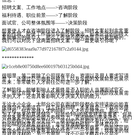
招聘文案、工作地点——>咨询阶段
福利待遇、职位前景——>了解阶段
面试官、公司整体氛围等——>决策阶段
想要使人才在咨询阶段进入了解阶段，招聘文案起到非常重
要的作用。即使工作地点可能比较偏远，如果企业的招聘文
案能够写的吸引人，那么工作地点的劣势是可以被忽略的。
我们可以对比下这两篇招聘文案，哪一篇更吸引你呢？
*************
很明显，第二篇除了公司现有平台、资源以及用人要求写清
楚了，还通过公司拥有外籍员工以及乐观的发展前景也展示
出来，非常吸引人才前往公司进一步了解。
了解阶段，能够影响人才最终是否入职的人当属面试官不
可。面试官除了在这个阶段筛选出最符合公司现阶段发展需
求的人才，还需具备影响人才决策入职的能力。
无论大小企业，大部分公司在面试阶段都会安排该岗位的直
接领导作为面试官。找工作和招聘，本来就是一个双向选择
的过程。你在选择人才的同时，人才也在挑选你。那么，作
为人才将来的直接领导，你所给到ta的感觉就非常重要。你是
否具备更高的综合能力和领导力，是否能给ta带来进步，你们
公司的核心竞争力是什么，跟别的公司相比有什么优势，给
到的福利待遇是否合理，是否有激励机制，具体是什么……
总之，这个阶段能影响人才决策的因素有很多，但面试官的
表现会给到应聘者最直观的信息——一方面是：我将来的领
导就是这样的；另一方面是，这个公司大概在什么层次。