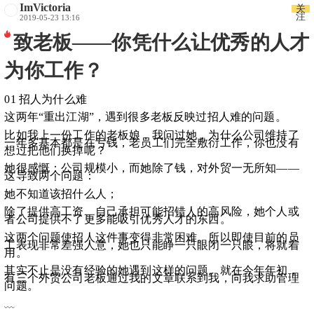
ImVictoria
关
注
2019-05-23 13:16
致老板——你凭什么让优秀的人才
为你工作？
01 招人为什么难
这两年“重出江湖”，遇到很多老板反映过招人难的问题。
比如我上一份工作的老板娘，我问过她，为什么公司维持了
一年多基本都是在亏钱，老员工们完全敷衍工作，你也没有
想过把他们换掉呢？
她很感慨：公司规模小，而她除了钱，对外贸一无所知——
这导致两个问题：
她不知道该招什么人；
除了提供高工资、自己承担可能招错人的高风险，她个人或
者公司提供不了更多能吸引优秀人才的东西。
这两个问题使招人这件事变得非常困难。所以即使目前的员
工表现非常差强人意，她也只能睁一只眼闭一只眼，将就着
用。
其实不止是没有经验的她遇到这样的问题。就在今年年初，
有三个外贸公司老板通过我的文章联系到我，向我求助管理
问题。
﹏