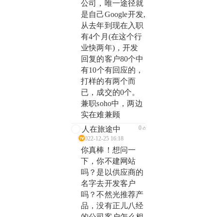
公司，唯一途径就
是自己Google开发,
从去年到现在入职
有4个月(在这个行
业快两年)，开发
回复的客户80个中
有10个有回应的，
打样的有两个而
已，成交的0个。
兼职soho中，两边
实在难兼顾
0
人在旅途中
2022-12-25 16:18
你真棒！想问一
下，你不建网站
吗？是以供应商的
名字去开发客户
吗？不然光推荐产
品，没有正儿八经
的公司客户怎么相