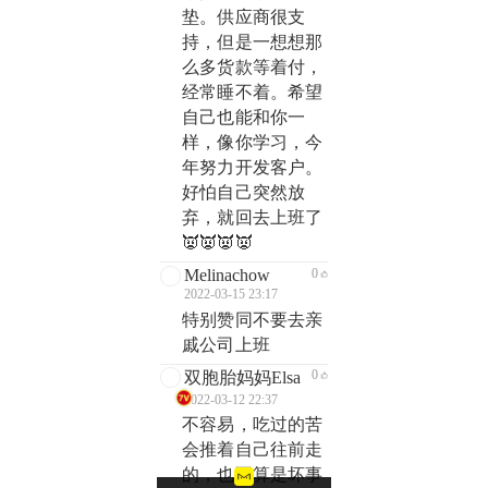
垫。供应商很支
持，但是一想想那
么多货款等着付，
经常睡不着。希望
自己也能和你一
样，像你学习，今
年努力开发客户。
好怕自己突然放
弃，就回去上班了
👿👿👿👿
Melinachow
0
2022-03-15 23:17
特别赞同不要去亲
戚公司上班
0
双胞胎妈妈Elsa
2022-03-12 22:37
不容易，吃过的苦
会推着自己往前走
的，也不算是坏事