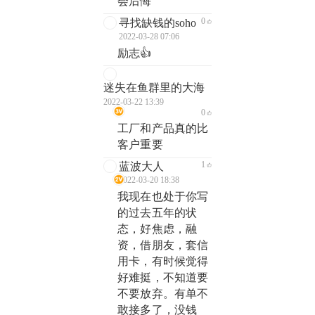
会后悔
0
寻找缺钱的soho
2022-03-28 07:06
励志👍
迷失在鱼群里的大海
2022-03-22 13:39
0
工厂和产品真的比
客户重要
1
蓝波大人
2022-03-20 18:38
我现在也处于你写
的过去五年的状
态，好焦虑，融
资，借朋友，套信
用卡，有时候觉得
好难挺，不知道要
不要放弃。有单不
敢接多了，没钱