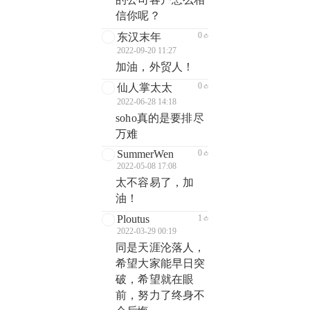
信你呢？
0
东汉末年
2022-09-20 11:27
加油，外贸人！
0
仙人掌太太
2022-06-28 14:18
soho真的是要排尽
万难
SummerWen
0
2022-05-08 17:08
太不容易了，加
油！
Ploutus
1
2022-03-29 00:19
同是天涯沦落人，
希望大家能早日突
破，希望就在眼
前，努力了终身不