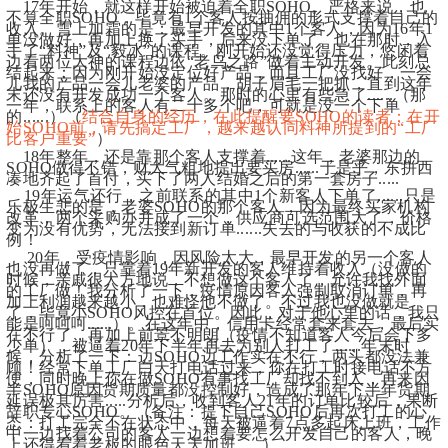
    17年开始，就这样开始被迫着全职SOHO。
严格来说，也
不算全职SOHO，毕竟有1个客人按抽佣的形式支撑着自己的
收入。雪上加霜的是：最早开发的其中1个客人，因为16年1
单没做好，再加上换了买手，后来没下单了。也在那时，入
手了“料神”及“毅冰”的课程。
刚开始还没觉得压力，悠闲着
边看两位大神的课程边依“老鸟之路”做着主动开发。此刻总
结起来：因为刚开始没定位好产品，而且工厂没找好，一会
儿我的产品一会儿老婆的产品，胡子眉毛一把抓，直到这年
末还没有开发成功一个客人。
那时的心里有些急了......（那
一年，联系上的客人有二十多个吧，可就是没一个下单
的......）（
结合自身的经历，在此提醒要SOHO的读者：在开
始SOHO前，请先搞定工厂，越来越认同料神所提到的“工厂
比客户重要”
）
    18年整年，还是靠那个客人支撑着......这年，老婆那边的
SOHO做得不错，财大气粗地提出要买房......于是乎，东拼西
凑地齐起了首付，买下了两人结婚之后的第一套房子.....
    19年运气还行，之前联系的其中1个新客人下单了......只是
乐极生悲的是，老婆SOHO的那个客人，因为最终买家机构
改革，两个采购办并成了一个，供应商可选范围大了，价格
变为没有优势，无法接到新订单......失去的与收获的不成比
例！
     20年，受疫情影响，因风险太大，最早开发的另一个客人
也没再做了，只靠着19年新开发的客人维持着收入（没做的
时候，亲戚很大方地说，不想做这个客人了，允许我找外面
的工厂做！我分析了一下，疫情原因客人强制取消订单，再
加上利润越来越小，也难怪他不做了。不过我也没做就是
了，毕竟小SOHO风控在首位。因此，对于他心里的话，我只
能是呵呵呵......）。
在这年中，信用卡经常套来套去，最后实
在不行了，再加上前景不明朗（疫情不知道客人今后会下多
少单），被逼着20年下半年再去为别人打工了......
年末时
候，分析了一下：边SOHO边工作实在不行，两头都没法兼
顾！经常下单工厂白天打电话过来，你在打工时接电话不方
便，同时晚上你在做SOHO有事找工厂却找不到人，再来因
半SOHO原因货期质量都没控制好，造成了那年下半年货期
延误极其厉害.....
分析后，收到客人21年的订单比较后，果断
辞职专心SOHO。（备注：提下自己SOHO后再次打工的心
态：打工完全不在状态中，每天被逼着7点多起床上班，工作
中一边找着公司的客人一边想着要怎么开发自己的客人，晚
上还得看着老板的眼色天天加班......）