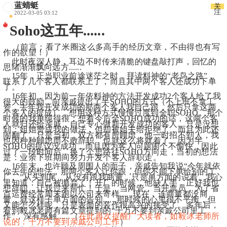
蓝蜻蜓
关
注
2022-03-05 03:12
Soho这五年......
（前言：看了米圈这么多高手的经历文章，不由得也有写
作的欲望！）
    此时夜深人静，耳边不时传来清脆的键盘敲打声，回忆的
思绪渐渐飘向远方......
    15年，正当职业前途迷茫之时，拜读料神的“老鸟之路”，
联系了几个客人都联系上了，而且其中两个客人还成功下单
了。
    16年初，因为前一年依料神的方法开发成功2个客人给了我
很大的鼓励，向亲戚提出了半SOHO的方式（不上班不拿工
资，去年我开发成功的那两个客人我自己跟，然后只拿这两
个客人的提成），想用这种方式慢慢过度到全职SOHO。
那个
时候的我单纯得很：想着今后全SOHO成功的话，这两个客
人就归还给亲戚，自己专心做新开发成功的客人。只是没想
到：姐姐赞成我的做法，但却被姐夫给拒绝了，而且为此还
闹翻了。
只是当初，双方都有所顾虑，他一时招不到人，我
也因种种顾虑而不敢辞职，也就这么将就着了。
因为半
SOHO的提议没成功，而且因为客人问题闹个不愉快，因此
过了一段时间后，换了个思路往SOHO方向走，当初的想法
是：业余下班期间努力开发个客人辞职走。
    16年末，也许顾及周围人的面子，亲戚告知我说“今年就依
你去年的想法，那两个客人让你跟，但你不能下单给别的工
厂。
”从头到尾，从没有跟我商量，只是单方面的说着。我心
里知道：自己被抛弃了！开厂的时候，他缺人手，正好我也
想辞职，让我过来帮忙！
于是，当网管，当开票员，为了省
点运费经常周末跑以公司来寄样......现在，连商量都没商
量，就这样子单方面的告知......那时候的心里很不平衡，但
又能怎么样呢，只是表面的装作很高兴的接受了。
多年后，
看到毅冰老师有篇文章提到的“千万不要到亲戚公司里工
作”，深有感触......（
在此再次提醒广大读者，如毅冰老师所
说的：千万不要到亲戚公司工作
）