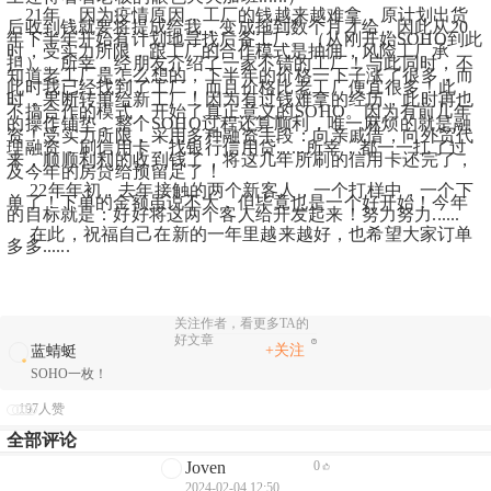
    21年，因为疫情原因，工厂的钱越来越难拿，原计划出货
后收到钱就要将提成给我，变成拖到数个月才给，因此从20
年下半年开始有计划地寻找后备工厂。（从刚开始SOHO到此
时，受实力所限，跟工厂的合作模式是抽佣，风险工厂承
担）。
所幸，经朋友介绍了一家不错的工厂！与此同时，不
知道老工厂是怎么想的，下半年的价格一下子涨了很多，而
此时我已经找到了工厂，而且价格比老工厂便宜很多！
此
时，果断转单给新工厂！因为有过钱难拿的经历，此时再也
不搞合作的模式，开始了真正意义的SOHO。因为有前几年
的操作铺垫，整个SOHO过程还算顺利，唯一麻烦的就是融
资！
受实力所限，采用多种融资手段：向亲戚借，向外贸代
理融资，刷信用卡，找银行信用贷......所幸，都一一扛了过
来，顺顺利利的收到钱了，将这几年所刷的信用卡还完了，
及今年的房贷给预留足了！
     22年年初，去年接触的两个新客人，一个打样中，一个下
单了！下单的金额虽说不大，但毕竟也是一个好开始！今年
的目标就是：好好将这两个客人给开发起来！努力努力......
     在此，祝福自己在新的一年里越来越好，也希望大家订单
多多......
关注作者，看更多TA的
好文章
+关注
蓝蜻蜓
SOHO一枚！
197人赞
全部评论
Joven
0
2024-02-04 12:50