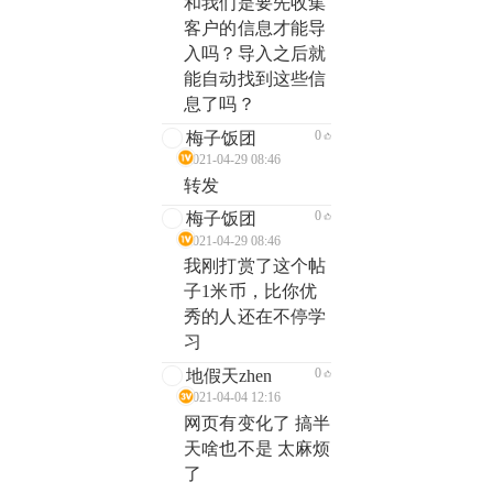
和我们是要先收集
客户的信息才能导
入吗？导入之后就
能自动找到这些信
息了吗？
0
梅子饭团
2021-04-29 08:46
转发
0
梅子饭团
2021-04-29 08:46
我刚打赏了这个帖
子1米币，比你优
秀的人还在不停学
习
0
地假天zhen
2021-04-04 12:16
网页有变化了 搞半
天啥也不是 太麻烦
了